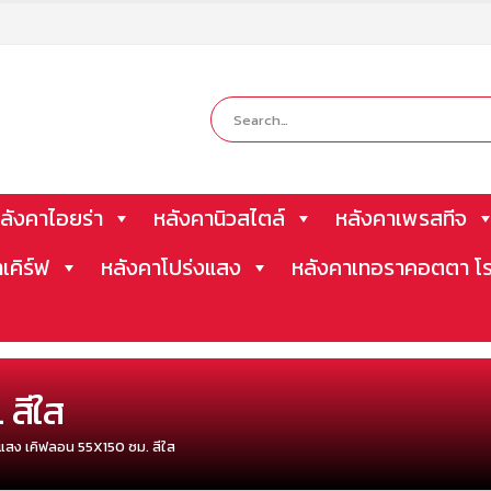
ลังคาไอยร่า
หลังคานิวสไตล์
หลังคาเพรสทีจ
าเคิร์ฟ
หลังคาโปร่งแสง
หลังคาเทอราคอตตา โร
 สีใส
งแสง เคิฟลอน 55X150 ซม. สีใส