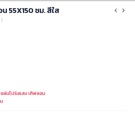
อน 55X150 ซม. สีใส
 )
,
แผ่นโปร่งแสง เคิฟลอน
อน