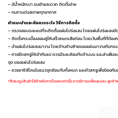
– มีน้ำหนักเบา ขนย้ายสะดวก ติดตั้งง่าย
– ทนทานต่อสภาพทุกอากาศ
คำแนะนำและข้อควรระวัง วิธีการติดตั้ง
– ตรวจสอบระยะแปที่จะติดตั้งแผ่นโปร่งแสง โดยแผ่นโปร่งแสงมีขน
– ติดตั้งกระเบื้องลอนคู่ให้เสร็จหมดเสียก่อน โดยเว้นพื้นที่ที่ต้อง
– นำแผ่นโปร่งแสงมาวาง โดยด้านข้างซ้ายของแผ่นมาวางทับกระเบื
– การยึดสกรูให้เข้ากับแป ควรมีระยะซ้อนทับด้านบน และล่างฝั่งละ 
จุด ของแผ่นโปร่งแสง
– ควรยาซิลิโคนในแนวจุดซ้อนทับทั้งหมด และหัวสกรูเพื่อป้องกันน้
*สีของรูปสินค้าใช้สำหรับการโฆษณาเท่านั้น อาจมีการเปลี่ยนแปลง ลูกค้า