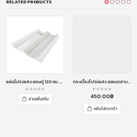
RELATED PRODUCTS
แผ่นโปร่งแสง ลอนคู่ 120 ซม. สีใส
กระเบื้องโปร่งแสง ลอนเอลาบานา
450.00
฿
0
out of 5
0
out of 5
อ่านเพิ่มเติม
หยิบใส่ตะกร้า