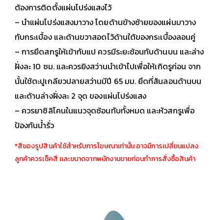
ต้องการติดตั้งแผ่นโปร่งแสงไว้
– นำแผ่นโปร่งแสงมาวาง โดยด้านข้างซ้ายของแผ่นมาวาง
ทับกระเบื้อง และด้านขวาสอดไว้ด้านใต้ของกระเบื้องลอนคู่
– การยึดสกรูให้เข้ากับแป ควรมีระยะซ้อนทับด้านบน และล่าง
ฝั่งละ 10 ซม. และควรยิงสว่านนำเข้าไปเพื่อให้เกิดรูก่อน จาก
นั้นใช้ตะปูเกลียวปลายสว่านมีปี 65 มม. ยึดที่สันลอนด้านบน
และด้านล่างฝั่งละ 2 จุด ของแผ่นโปร่งแสง
– ควรยาซิลิโคนในแนวจุดซ้อนทับทั้งหมด และหัวสกรูเพื่อ
ป้องกันน้ำรั่ว
*สีของรูปสินค้าใช้สำหรับการโฆษณาเท่านั้น อาจมีการเปลี่ยนแปลง
ลูกค้าควรเช็คสี เเละขนาดจากพนักงานขายก่อนทำการสั่งซื้อสินค้า