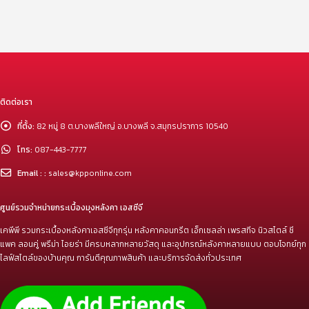
ติดต่อเรา
ที่ตั้ง:
82 หมู่ 8 ต.บางพลีใหญ่ อ.บางพลี จ.สมุทรปราการ 10540
โทร:
087-443-7777
Email : :
sales@kpponline.com
ศูนย์รวมจำหน่ายกระเบื้องมุงหลังคา เอสซีจี
เคพีพี รวมกระเบื้องหลังคาเอสซีจีทุกรุ่น หลังคาคอนกรีต เอ็กเซลล่า เพรสทีจ นิวสไตล์ ซี
แพค ลอนคู่ พรีม่า ไอยร่า มีครบหลากหลายวัสดุ และอุปกรณ์หลังคาหลายแบบ ตอบโจทย์ทุก
ไลฟ์สไตล์ของบ้านคุณ การันตีคุณภาพสินค้า และบริการจัดส่งทั่วประเทศ