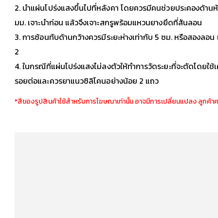
2. นำแผ่นโปร่งแสงขึ้นไปที่หลังคา โดยควรมีคนช่วยประคองด้านหั
มม. เจาะนำก่อน แล้วจึงเจาะสกรูพร้อมแหวนยางยึดที่สันลอน
3. การซ้อนทับด้านกว้างควรมีระยะห่างเท่ากับ 5 ซม. หรือสองลอน
2
4. ในกรณีที่แผ่นโปร่งแสงไม่ลงตัวให้ทำการวัดระยะที่จะตัดโดย
รอยต่อและควรยาแนวซิลิโคนอย่างน้อย 2 แถว
*สีของรูปสินค้าใช้สำหรับการโฆษณาเท่านั้น อาจมีการเปลี่ยนแปลง ลูกค้า