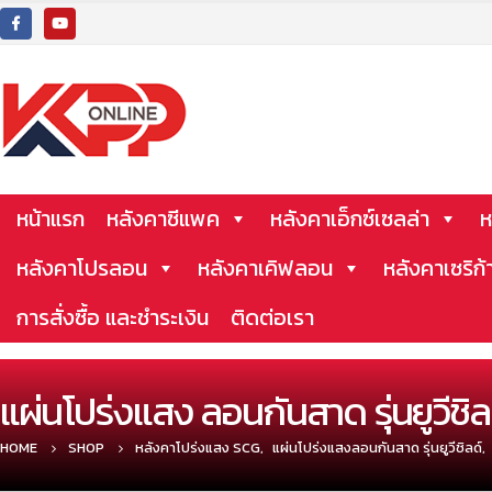
หน้าแรก
หลังคาซีแพค
หลังคาเอ็กซ์เซลล่า
ห
หลังคาโปรลอน
หลังคาเคิฟลอน
หลังคาเซริก้
การสั่งซื้อ และชำระเงิน
ติดต่อเรา
แผ่นโปร่งแสง ลอนกันสาด รุ่นยูวีช
HOME
SHOP
หลังคาโปร่งแสง SCG
,
แผ่นโปร่งแสงลอนกันสาด รุ่นยูวีชิลด์
,