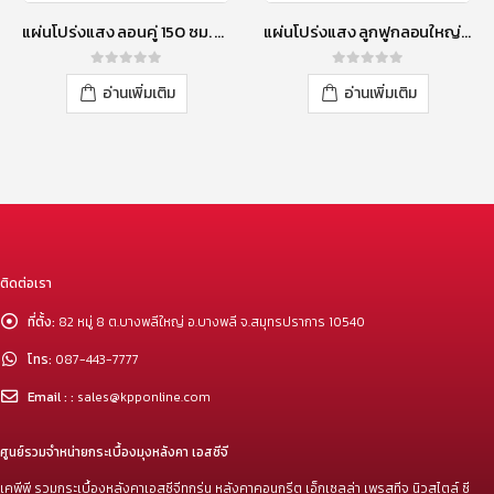
แผ่นโปร่งแสง ลอนคู่ 150 ซม. สีใส
แผ่นโปร่งแสง ลูกฟูกลอนใหญ่ 150 ซม. สีน้ำเงิน
0
out of 5
0
out of 5
อ่านเพิ่มเติม
อ่านเพิ่มเติม
ติดต่อเรา
ที่ตั้ง:
82 หมู่ 8 ต.บางพลีใหญ่ อ.บางพลี จ.สมุทรปราการ 10540
โทร:
087-443-7777
Email : :
sales@kpponline.com
ศูนย์รวมจำหน่ายกระเบื้องมุงหลังคา เอสซีจี
เคพีพี รวมกระเบื้องหลังคาเอสซีจีทุกรุ่น หลังคาคอนกรีต เอ็กเซลล่า เพรสทีจ นิวสไตล์ ซี