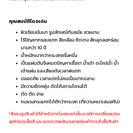
คุณสมบัติโดดเด่น
ผิวเรียบมันเงา รูปลักษณ์ทันสมัย สวยงาม
ไร้ปัญหากรอบแตก สีเหลือง ซีดจาง สีหลุดลอกร่อน
นานกว่า 10 ปี
น้ำหนักเบากว่ากระจกครึ่งหนึ่ง
เป็นแผ่นตันจึงหมดปัญหาเชื้อรา น้ำเข้า ตะไคร่น้ำ น้ำ
เข้าแผ่น และเสียงดังเวลาฝนตก
ปลอดภัย เวลาแตกไม่คมเป็นปากฉลาม
มีความยืดหยุ่น ดัดโค้งตามโครงได้
ดัด ตัด ง่าย
ทนแรงกระแทกได้ดีกว่ากระจก (ที่ความหนาเสมอกัน)
*สีของรูปสินค้าใช้สำหรับการโฆษณาเท่านั้น อาจมีการเปลี่ยนแปลง
ลูกค้าควรเช็คสี เเละขนาดจากพนักงานขายก่อนทำการสั่งซื้อสินค้า