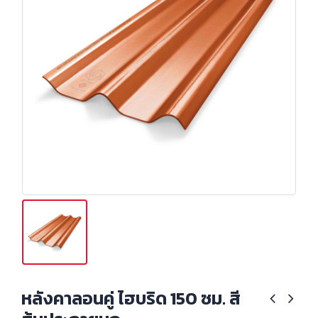
หลังคาลอนคู่ ไฮบริด 150 ซม. สี