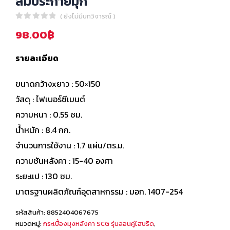
ส้มประกายมุก
( ยังไม่มีบทวิจารณ์ )
0
out of 5
98.00
฿
รายละเอียด
ขนาดกว้างxยาว : 50×150
วัสดุ : ไฟเบอร์ซีเมนต์
ความหนา : 0.55 ซม.
น้ำหนัก : 8.4 กก.
จำนวนการใช้งาน : 1.7 แผ่น/ตร.ม.
ความชันหลังคา : 15-40 องศา
ระยะแป : 130 ซม.
มาตรฐานผลิตภัณฑ์อุตสาหกรรม : มอก. 1407-254
รหัสสินค้า:
8852404067675
หมวดหมู่:
กระเบื้องมุงหลังคา SCG รุ่นลอนคู่ไฮบริด
,