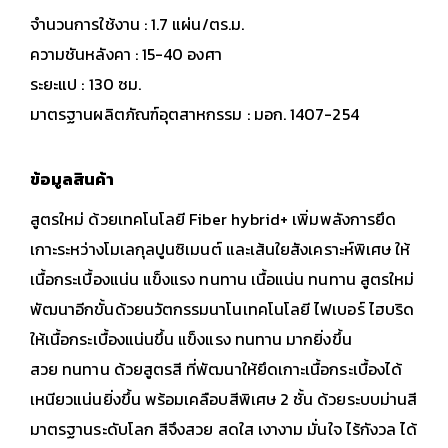
จำนวนการใช้งาน : 1.7 แผ่น/ตร.ม.
ความชันหลังคา : 15-40 องศา
ระยะแป : 130 ซม.
มาตรฐานผลิตภัณฑ์อุตสาหกรรม : มอก. 1407-254
ข้อมูลสินค้า
สูตรใหม่ ด้วยเทคโนโลยี Fiber hybrid+ เพิ่มพลังการยึด
เกาะระหว่างโมเลกุลปูนซิเมนต์ และเส้นใยสังเคราะห์พิเศษ ให้
เนื้อกระเบื้องแน่น แข็งแรง ทนทาน
เนื้อแน่น ทนทาน สูตรใหม่
พัฒนาอีกขั้นด้วยนวัตกรรมนาโนเทคโนโลยี ไฟเบอร์ ไฮบริด
ให้เนื้อกระเบื้องแน่นขึ้น แข็งแรง ทนทาน มากยิ่งขึ้น
สวย ทนทาน ด้วยสูตรสี ที่พัฒนาให้ยึดเกาะเนื้อกระเบื้องได้
เหนียวแน่นยิ่งขึ้น พร้อมเคลือบสีพิเศษ 2 ชั้น ด้วยระบบม่านสี
มาตรฐานระดับโลก สีจึงสวย สดใส เงางาม
มั่นใจ ไร้กังวล ได้