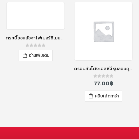
กระเบื้องหลังคาไฟเบอร์ซีเมนต์ เอสซีจี รุ่นลอนคู่ (ความยาว 150 ซม.) ม่วงประกายมุก
0
out of 5
อ่านเพิ่มเติม
ครอบสันโค้ง เอสซีจี รุ่นลอนคู่ ไฮบริด สีน้ำเงินประกายมุก
77.00
฿
0
out of 5
หยิบใส่ตะกร้า