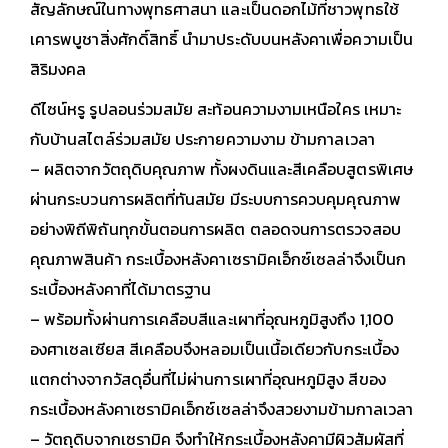
สัญลักษณ์ในทางพุทธศาสนา และเป็นดอกไม้ที่ชาวพุทธใช้
เคารพบูชาสิ่งศักดิ์สิทธิ์ นำมาประดับบนหลังคาเพื่อความเป็น
สิริมงคล
ดีไซน์หรู รูปลอนร่วมสมัย สะท้อนความงามเหนือใคร เหมาะ
กับบ้านสไตล์ร่วมสมัย ประกายความงาม ข้ามกาลเวลา
– ผลิตจากวัตถุดิบคุณภาพ ทั้งผงดินและสีเคลือบสูตรพิเศษ
ผ่านกระบวนการผลิตที่ทันสมัย มีระบบการควบคุมคุณภาพ
อย่างพิถีพิถันทุกขั้นตอนการผลิต ตลอดจนการตรวจสอบ
คุณภาพสินค้า กระเบื้องหลังคาเซรามิคเอ็กซ์เซลล่าจึงเป็นก
ระเบื้องหลังคาที่ได้มาตรฐาน
– พร้อมทั้งผ่านการเคลือบสีและเผาที่อุณหภูมิสูงถึง 1,100
องศาเซลเซียส สีเคลือบจึงหลอมเป็นเนื้อเดียวกับกระเบื้อง
แตกต่างจากวัสดุอื่นที่ไม่ผ่านการเผาที่อุณหภูมิสูง สีของ
กระเบื้องหลังคาเซรามิคเอ็กซ์เซลล่าจึงสวยงามข้ามกาลเวลา
– วัตถุดิบจากเซรามิค จึงทำให้กระเบื้องหลังคามีผิวสัมผัสที่