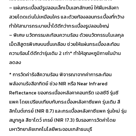
– แผ่นกระเบื้องมีรูปลอนเล็กเป็นเอกลักษณ์ ให้ผืนหลังคา
สวยโดดเด่นไม่เหมือนใคร และด้วยท้องลอนกระเบื้องที่กว้าง
ทำให้สามารถระบายน้ำได้ดีกว่ากระเบื้องรูปลอนใหญ่
– พิเศษ นวัตกรรมสะท้อนความร้อน ด้วยนวัตกรรมโมเลกุล
เม็ดสีสูตรพิเศษบนชั้นเคลือบ ช่วยให้แผ่นกระเบื้องสะท้อน
ความร้อนได้ดีกว่ารุ่นเดิม 2 เท่า* ทำให้อุณหภูมิภายในบ้าน
ลดลง
* การวัดค่ารังสีความร้อน พิจารณาจากค่าการสะท้อน
พลังงานรังสีอาทิตย์ ช่วง NIR หรือ Near Infrared
Reflectance ของกระเบื้องหลังคาคอนกรีต เอสซีจี รุ่นซี
แพค โดยเปรียบเทียบกับกระเบื้องหลังคาซีแพค รุ่นเดิม สี
ลิกไนต์เกรย์ (NIR 8.7) และกระเบื้องหลังคาซีแพค รุ่นใหม่ รุ่น
สมูทคูล สีชาโดว์ เกรย์ (NIR 17.3) รับรองการวัดค่าโดย
มหาวิทยาลัยเทคโนโลยีพระจอมเกล้าธนบุรี