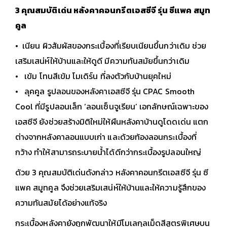
3 คุณสมบัติเด่น หลังคาคอนกรีตเอสซีจี รุ่น ซีแพค สมูท
คูล
• เนียน ผิวสัมผัสของกระเบื้องที่เรียบเนียนขึ้นกว่าเดิม ช่วย
เสริมเสน่ห์ให้บ้านและให้ดูดี มีความทันสมัยขึ้นกว่าเดิม
• เข้ม โทนสีเข้ม โมเดิร์น ที่ลงตัวกับบ้านยุคใหม่
• ลุคคูล รูปลอนของหลังคาเอสซีจี รุ่น CPAC Smooth
Cool ที่มีรูปลอนเล็ก ‘ลอนเซ็นจูเรียน’ เอกลักษณ์เฉพาะของ
เอสซีจี ยังช่วยสร้างมิติใหม่ให้ผืนหลังคาบ้านดูโดดเด่น แตก
ต่างจากหลังคาลอนแบบเก่า และด้วยท้องลอนกระเบื้องที่
กว้าง ทำให้สามารถระบายน้ำได้ดีกว่ากระเบื้องรูปลอนใหญ่
ด้วย 3 คุณสมบัติเด่นดังกล่าว หลังคาคอนกรีตเอสซีจี รุ่น ซี
แพค สมูทคูล จึงช่วยเสริมเสน่ห์ให้บ้านและให้ความรู้สึกของ
ความทันสมัยได้อย่างแท้จริง
กระเบื้องหลังคายังถูกพัฒนาให้มีโมเลกุลเม็ดสีสูตรพิเศษบน