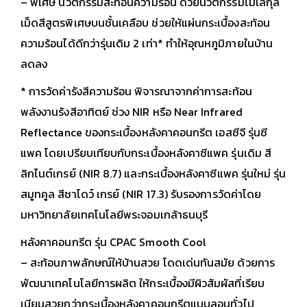
– พิเศษ นวัตกรรมสะท้อนความร้อน ด้วยนวัตกรรมโมเลกุล
เม็ดสีสูตรพิเศษบนชั้นเคลือบ ช่วยให้แผ่นกระเบื้องสะท้อน
ความร้อนได้ดีกว่ารุ่นเดิม 2 เท่า* ทำให้อุณหภูมิภายในบ้าน
ลดลง
* การวัดค่ารังสีความร้อน พิจารณาจากค่าการสะท้อน
พลังงานรังสีอาทิตย์ ช่วง NIR หรือ Near Infrared
Reflectance ของกระเบื้องหลังคาคอนกรีต เอสซีจี รุ่นซี
แพค โดยเปรียบเทียบกับกระเบื้องหลังคาซีแพค รุ่นเดิม สี
ลิกไนต์เกรย์ (NIR 8.7) และกระเบื้องหลังคาซีแพค รุ่นใหม่ รุ่น
สมูทคูล สีชาโดว์ เกรย์ (NIR 17.3) รับรองการวัดค่าโดย
มหาวิทยาลัยเทคโนโลยีพระจอมเกล้าธนบุรี
หลังคาคอนกรีต รุ่น CPAC Smooth Cool
– สะท้อนภาพลักษณ์ให้บ้านสวย โดดเด่นทันสมัย ด้วยการ
พัฒนาเทคโนโลยีการผลิต ให้กระเบื้องมีผิวสัมผัสที่เรียบ
เนียนสวยกว่ากระเบื้องหลังคาคอนกรีตแบบลอนทั่วไป