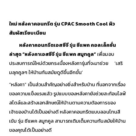
ใหม่ หลังคาคอนกรีต รุ่น CPAC Smooth Cool ผิว
สัมผัสเรียบเนียน
หลังคาคอนกรีตเอสซีจี รุ่น ซีแพค คอลเล็คชั่น
ล่าสุด “หลังคาเอสซีจี รุ่น ซีแพค สมูทคูล”
เพื่อมอบ
ประสบการณ์ใหม่ด้วยกระเบื้องหลังคารุ่นที่จะมาช่วย ‘เสริ
มลุคคูลๆ ให้บ้านทันสมัยดูดีขึ้นอีกขั้น’
“หลังคา” เป็นส่วนสำคัญอย่างยิ่งสำหรับบ้าน ที่นอกจากเรื่อง
ของความแข็งแรงแล้ว รูปแบบของหลังคายังช่วยสะท้อนไลฟ์
สไตล์และสร้างเอกลักษณ์ให้บ้านตามความต้องการของ
เจ้าของบ้านได้เป็นอย่างดี หลังคาคอนกรีตแบบลอนโทนสี
เข้ม รุ่น ซีแพค สมูทคูล สามารถเติมเต็มความทันสมัยให้บ้าน
ของคุณได้เป็นอย่างดี