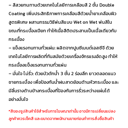
– สีสวยทนทานด้วยเทคโนโลยีการเคลือบสี 2 ชั้น Double
Coating เพิ่มประสิทธิภาพการเคลือบสีด้วยน้ำยาเคลือบผิว
สูตรพิเศษ ผสานกรรมวิธีพ่นสีแบบ Wet on Wet พ่นสีใน
ขณะที่กระเบื้องเปียก ทำให้เนื้อสีติดประสานเป็นเนื้อเดียวกับ
กระเบื้อง
– แข็งแรงทนทานทั่วแผ่น: ผลิตจากปูนซีเมนต์เอสซีจี ด้วย
เทคโนโลยีการผลิตที่ทันสมัยด้วยเครื่องจักรแรงอัดสูง ทำให้
กระเบื้องแข็งแรงทนทานทั่วแผ่น
– มั่นใจ ไม่รั่ว: ด้วยบัวดักน้ำ 3 ชั้น 2 ร่องลึก ยาวตลอดแนว
ชายกระเบื้อง เพื่อป้องกันน้ำฝนสาดย้อนด้านหัวกระเบื้อง และ
มีลิ้นรางด้านข้างกระเบื้องที่ป้องกันการรั่วระหว่างแผ่นได้
อย่างมั่นใจ
*สีของรูปสินค้าใช้สำหรับการโฆษณาเท่านั้น อาจมีการเปลี่ยนแปลง
ลูกค้าควรเช็คสี เเละขนาดจากพนักงานขายก่อนทำการสั่งซื้อสินค้า