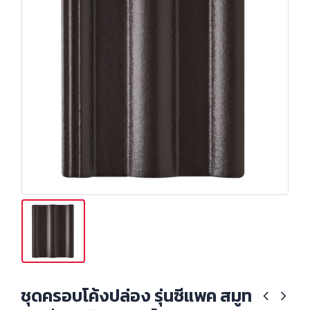
ชุดครอบโค้งปล่อง รุ่นซีแพค สมูท