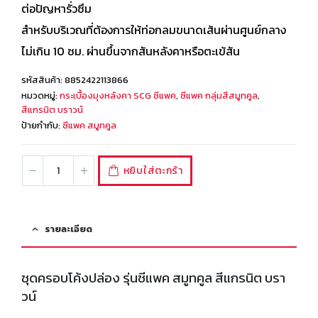
ต่อปัญหารั่วซึม
สำหรับบริเวณที่ต้องการให้ท่อกลมขนาดเส้นผ่านศูนย์กลาง
ไม่เกิน 10 ซม. ผ่านขึ้นจากสันหลังคาหรือตะเข้สัน
รหัสสินค้า:
8852422113866
หมวดหมู่:
กระเบื้องมุงหลังคา SCG ซีแพค
,
ซีแพค กลุ่มสีสมูทคูล
,
สีแกรนิต บราวน์
ป้ายกำกับ:
ซีแพค สมูทคูล
หยิบใส่ตะกร้า
รายละเอียด
ชุดครอบโค้งปล่อง รุ่นซีแพค สมูทคูล สีแกรนิต บรา
วน์