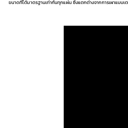
ขนาดที่ได้มาตรฐานเท่ากันทุกแผ่น ซึ่งแตกต่างจากการเผาแบบเต