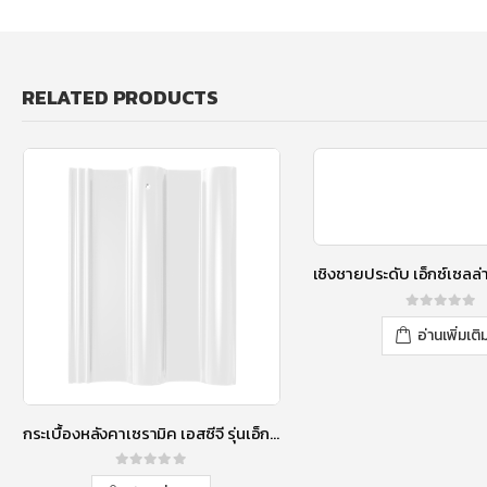
RELATED PRODUCTS
0
out of 5
อ่านเพิ่มเติ
กระเบื้องหลังคาเซรามิค เอสซีจี รุ่นเอ็กซ์เซลล่า คลาสสิค สีไวท์ เพิร์ล
0
out of 5