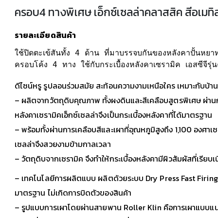
ครอบ4 ทางพิเศษ เอ็กซ์เซลล่าคลาสสิค สีอเมทิ
รายละเอียดสินค้า
ใช้ปิดตะเข้สันทั้ง 4 ด้าน ที่มาบรรจบกันของหลังคาปั้นหยาทรง
ครอบโค้ง 4 ทาง ใช้กับกระเบื้องหลังคาเซรามิค เอสซีจีรุ่
ดีไซน์หรู รูปลอนร่วมสมัย สะท้อนความงามเหนือใคร เหมาะกับบ้
– ผลิตจากวัตถุดิบคุณภาพ ทั้งผงดินและสีเคลือบสูตรพิเศษ ผ่
หลังคาเซรามิคเอ็กซ์เซลล่าจึงเป็นกระเบื้องหลังคาที่ได้มาตรฐาน
– พร้อมทั้งผ่านการเคลือบสีและเผาที่อุณหภูมิสูงถึง 1,100 องศาเซล
เซลล่าจึงสวยงามข้ามกาลเวลา
– วัตถุดิบจากเซรามิค จึงทำให้กระเบื้องหลังคามีผิวสัมผัสที่เรีย
– เทคโนโลยีการผลิตแบบ ผลิตด้วยระบบ Dry Press Fast Firing เป็
มาตรฐาน ไม่เกิดการบิดตัวของสินค้า
– รูปแบบการเผาโดยผ่านสายพาน Roller Klin คือการเผาแบบแนวนอน จ