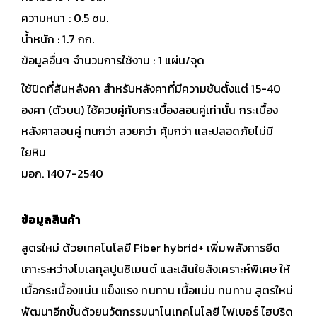
ความหนา : 0.5 ซม.
น้ำหนัก : 1.7 กก.
ข้อมูลอื่นๆ จำนวนการใช้งาน : 1 แผ่น/จุด
ใช้ปิดที่สันหลังคา สำหรับหลังคาที่มีความชันตั้งแต่ 15-40
องศา (ตัวบน) ใช้ควบคู่กับกระเบื้องลอนคู่เท่านั้น กระเบื้อง
หลังคาลอนคู่ ทนกว่า สวยกว่า คุ้มกว่า และปลอดภัยไม่มี
ใยหิน
มอก. 1407-2540
ข้อมูลสินค้า
สูตรใหม่ ด้วยเทคโนโลยี Fiber hybrid+ เพิ่มพลังการยึด
เกาะระหว่างโมเลกุลปูนซิเมนต์ และเส้นใยสังเคราะห์พิเศษ ให้
เนื้อกระเบื้องแน่น แข็งแรง ทนทาน
เนื้อแน่น ทนทาน สูตรใหม่
พัฒนาอีกขั้นด้วยนวัตกรรมนาโนเทคโนโลยี ไฟเบอร์ ไฮบริด