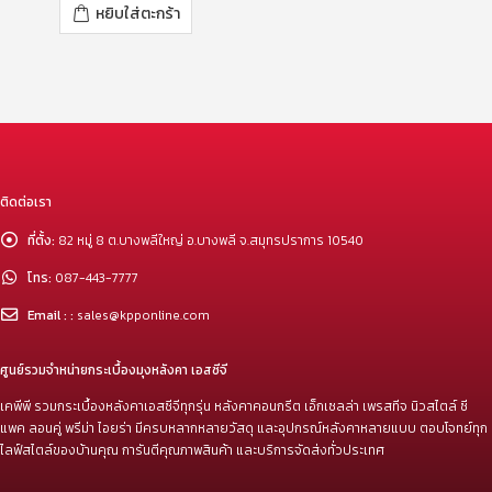
หยิบใส่ตะกร้า
ติดต่อเรา
ที่ตั้ง:
82 หมู่ 8 ต.บางพลีใหญ่ อ.บางพลี จ.สมุทรปราการ 10540
โทร:
087-443-7777
Email : :
sales@kpponline.com
ศูนย์รวมจำหน่ายกระเบื้องมุงหลังคา เอสซีจี
เคพีพี รวมกระเบื้องหลังคาเอสซีจีทุกรุ่น หลังคาคอนกรีต เอ็กเซลล่า เพรสทีจ นิวสไตล์ ซี
แพค ลอนคู่ พรีม่า ไอยร่า มีครบหลากหลายวัสดุ และอุปกรณ์หลังคาหลายแบบ ตอบโจทย์ทุก
ไลฟ์สไตล์ของบ้านคุณ การันตีคุณภาพสินค้า และบริการจัดส่งทั่วประเทศ