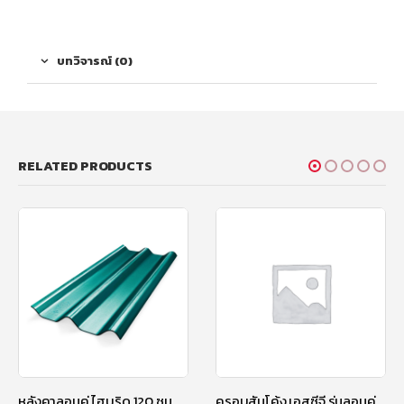
บทวิจารณ์ (0)
RELATED PRODUCTS
หลังคาลอนคู่ ไฮบริด 120 ซม. สีเขียวประกายมุก
ครอบสันโค้ง เอสซีจี รุ่นลอนคู่ ไฮบริด สีน้ำเงินประกายมุก