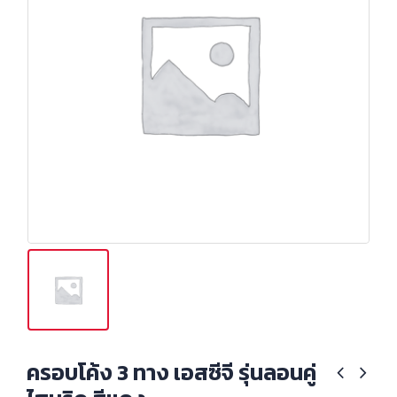
ครอบโค้ง 3 ทาง เอสซีจี รุ่นลอนคู่