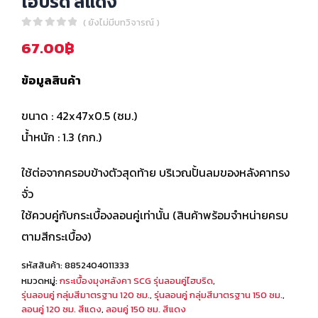
ไฮบริด สีแดง
( ยังไม่มีบทวิจารณ์ )
0
out of 5
67.00
฿
ข้อมูลสินค้า
ขนาด : 42x47x0.5 (ซม.)
น้ำหนัก : 1.3 (กก.)
ใช้ต่อจากครอบข้างตัวสุดท้าย บริเวณปั้นลมของหลังคาทรง
จั่ว
ใช้ควบคู่กับกระเบื้องลอนคู่เท่านั้น (สินค้าพร้อมจำหน่ายครบ
ตามสีกระเบื้อง)
รหัสสินค้า:
8852404011333
หมวดหมู่:
กระเบื้องมุงหลังคา SCG รุ่นลอนคู่ไฮบริด
,
รุ่นลอนคู่ กลุ่มสีมาตรฐาน 120 ซม.
,
รุ่นลอนคู่ กลุ่มสีมาตรฐาน 150 ซม.
,
ลอนคู่ 120 ซม. สีแดง
,
ลอนคู่ 150 ซม. สีแดง