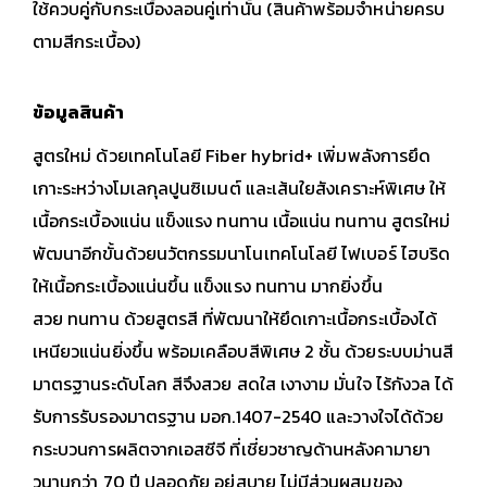
ใช้ควบคู่กับกระเบื้องลอนคู่เท่านั้น (สินค้าพร้อมจำหน่ายครบ
ตามสีกระเบื้อง)
ข้อมูลสินค้า
สูตรใหม่ ด้วยเทคโนโลยี Fiber hybrid+ เพิ่มพลังการยึด
เกาะระหว่างโมเลกุลปูนซิเมนต์ และเส้นใยสังเคราะห์พิเศษ ให้
เนื้อกระเบื้องแน่น แข็งแรง ทนทาน
เนื้อแน่น ทนทาน สูตรใหม่
พัฒนาอีกขั้นด้วยนวัตกรรมนาโนเทคโนโลยี ไฟเบอร์ ไฮบริด
ให้เนื้อกระเบื้องแน่นขึ้น แข็งแรง ทนทาน มากยิ่งขึ้น
สวย ทนทาน ด้วยสูตรสี ที่พัฒนาให้ยึดเกาะเนื้อกระเบื้องได้
เหนียวแน่นยิ่งขึ้น พร้อมเคลือบสีพิเศษ 2 ชั้น ด้วยระบบม่านสี
มาตรฐานระดับโลก สีจึงสวย สดใส เงางาม
มั่นใจ ไร้กังวล ได้
รับการรับรองมาตรฐาน มอก.1407-2540 และวางใจได้ด้วย
กระบวนการผลิตจากเอสซีจี ที่เชี่ยวชาญด้านหลังคามายา
วนานกว่า 70 ปี
ปลอดภัย อยู่สบาย ไม่มีส่วนผสมของ