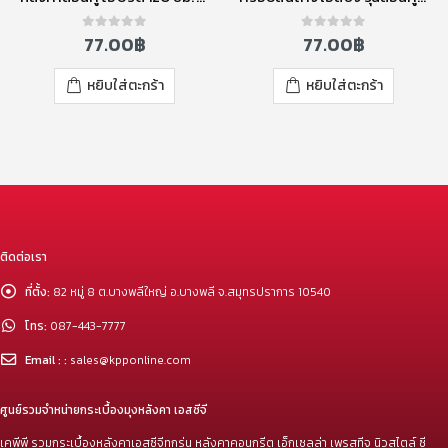
77.00
฿
77.00
฿
0
out of 5
0
out of 5
หยิบใส่ตะกร้า
หยิบใส่ตะกร้า
ติดต่อเรา
ที่ตั้ง:
82 หมู่ 8 ต.บางพลีใหญ่ อ.บางพลี จ.สมุทรปราการ 10540
โทร:
087-443-7777
Email : :
sales@kpponline.com
ศูนย์รวมจำหน่ายกระเบื้องมุงหลังคา เอสซีจี
เคพีพี รวมกระเบื้องหลังคาเอสซีจีทุกรุ่น หลังคาคอนกรีต เอ็กเซลล่า เพรสทีจ นิวสไตล์ ซี