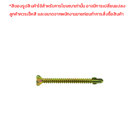
*สีของรูปสินค้าใช้สำหรับการโฆษณาเท่านั้น อาจมีการเปลี่ยนแปลง
ลูกค้าควรเช็คสี เเละขนาดจากพนักงานขายก่อนทำการสั่งซื้อสินค้า