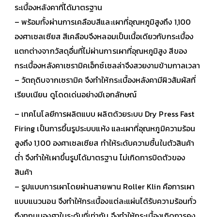
ระเบื้องหลังคาที่ได้มาตรฐาน
– พร้อมทั้งผ่านการเคลือบสีและเผาที่อุณหภูมิสูงถึง 1,100
องศาเซลเซียส สีเคลือบจึงหลอมเป็นเนื้อเดียวกับกระเบื้อง
แตกต่างจากวัสดุอื่นที่ไม่ผ่านการเผาที่อุณหภูมิสูง สีของ
กระเบื้องหลังคาเซรามิคเอ็กซ์เซลล่าจึงสวยงามข้ามกาลเวลา
– วัตถุดิบจากเซรามิค จึงทำให้กระเบื้องหลังคามีผิวสัมผัสที่
เรียบเนียน ดูโดดเด่นอย่างมีเอกลักษณ์
– เทคโนโลยีการผลิตแบบ ผลิตด้วยระบบ Dry Press Fast
Firing เป็นการขึ้นรูประบบแห้ง และเผาที่อุณหภูมิความร้อน
สูงถึง 1,100 องศาเซลเซียส ทำให้ระดับความชื้นในตัวสินค้า
ต่ำ จึงทำให้เผาขึ้นรูปได้มาตรฐาน ไม่เกิดการบิดตัวของ
สินค้า
– รูปแบบการเผาโดยผ่านสายพาน Roller Klin คือการเผา
แบบแนวนอน จึงทำให้กระเบื้องแต่ละแผ่นได้รับความร้อนทั่ว
ถึงทุกมุมองศาในระดับที่เท่ากัน จึงทำให้กระเบื้องเกิดการคง