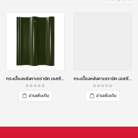
กระเบื้องหลังคาเซรามิค เอสซีจี รุ่นเอ็กซ์เซลล่า คลาสสิค สีกรีนเจไดท์
กระเบื้องหลังคาเซรามิค เอสซีจี รุ่นเอ็กซ์เซลล่า คลาสสิค สีไดมอนด์ เกรย์
0
out of 5
0
out of 5
อ่านเพิ่มเติม
อ่านเพิ่มเติม