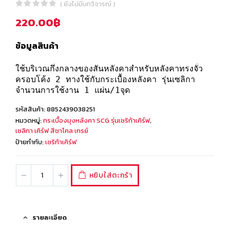
( ยังไม่มีบทวิจารณ์ )
0
out of 5
220.00
฿
ข้อมูลสินค้า
ใช้บริเวณกึ่งกลางของสันหลังคาสำหรับหลังคาทรงจั่ว
ครอบโค้ง 2 ทางใช้กับกระเบื้องหลังคา รุ่นเซลิกา
จำนวนการใช้งาน 1 แผ่น/1จุด
รหัสสินค้า:
8852439038251
หมวดหมู่:
กระเบื้องมุงหลังคา SCG รุ่นเซริก้าเคิร์ฟ
,
เซลิกา เคิร์ฟ สีชาโคล เกรย์
ป้ายกำกับ:
เซริก้าเคิร์ฟ
หยิบใส่ตะกร้า
รายละเอียด