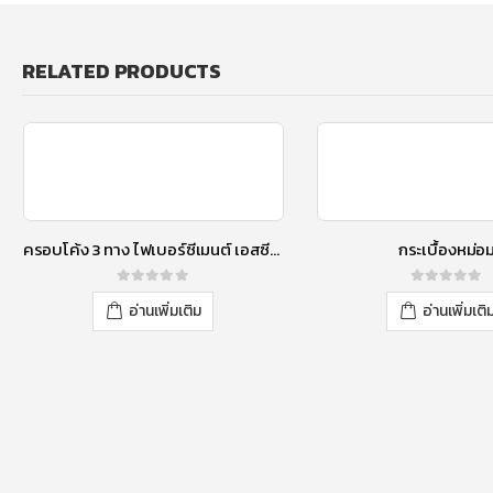
RELATED PRODUCTS
ครอบโค้ง 3 ทาง ไฟเบอร์ซีเมนต์ เอสซีจี รุ่นลอนคู่ สีแดงประกายมุก
กระเบื้องหม่อ
0
out of 5
0
out of 5
อ่านเพิ่มเติม
อ่านเพิ่มเติ