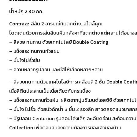
น้ำหนัก 2.30 กก.
Contrazz สีสัน 2 อารมณ์ที่แตกต่าง…สไตล์คุณ
โดดเด่นด้วยการเล่นสีบนผืนหลังคาที่แตกต่าง แต่ผสานได้อย่างลงต
– สีสวย ทนทาน ด้วยเทคโนโลยี Double Coating
– แข็งแรง ทนทานทั่วแผ่น
– มั่นใจไม่รั่วซึม
– ความหลากรูปลอน และมีสีให้เลือกหลากหลาย
– สีสวยทนทานด้วยเทคโนโลยีการเคลือบสี 2 ชั้น Double Coating
เนื้อสีติดประสานเป็นเนื้อเดียวกับกระเบื้อง
– แข็งแรงทนทานทั่วแผ่น: ผลิตจากปูนซีเมนต์เอสซีจี ด้วยเทคโนโล
– มั่นใจ ไม่รั่ว: ด้วยบัวดักน้ำ 3 ชั้น 2 ร่องลึก ยาวตลอดแนวชายกระ
– มีรูปลอน Centurion รูปลอนโค้งเล็ก ละเอียดอ่อน สะท้อนความโ
Collection เพื่อตอบสนองความต้องการของเจ้าของบ้าน