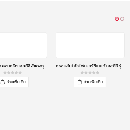
ครอบสันโค้ง คอนกรีต เอสซีจี สีแดงกุหลาบ
ครอบสันโค้ง ไฟเบอร์ซีเมนต์ เอสซีจี รุ่นลอนคู่ สีแดงประกายมุก
0
out of 5
0
out of 5
อ่านเพิ่มเติม
อ่านเพิ่มเติม