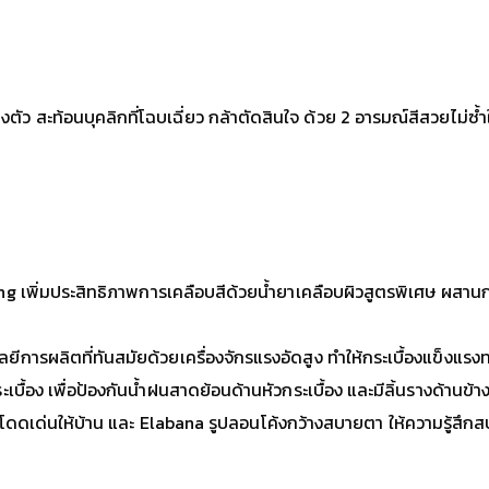
ัว สะท้อนบุคลิกที่โฉบเฉี่ยว กล้าตัดสินใจ ด้วย 2 อารมณ์สีสวยไม่ซ้
 เพิ่มประสิทธิภาพการเคลือบสีด้วยน้ำยาเคลือบผิวสูตรพิเศษ ผสานกรร
ยีการผลิตที่ทันสมัยด้วยเครื่องจักรแรงอัดสูง ทำให้กระเบื้องแข็งแรง
เบื้อง เพื่อป้องกันน้ำฝนสาดย้อนด้านหัวกระเบื้อง และมีลิ้นรางด้านข้างก
ดดเด่นให้บ้าน และ Elabana รูปลอนโค้งกว้างสบายตา ให้ความรู้สึกสบา