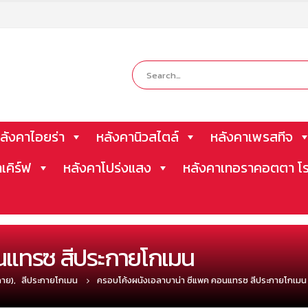
ลังคาไอยร่า
หลังคานิวสไตล์
หลังคาเพรสทีจ
าเคิร์ฟ
หลังคาโปร่งแสง
หลังคาเทอราคอตตา โร
นแทรซ สีประกายโกเมน
กาย)
,
สีประกายโกเมน
ครอบโค้งผนังเอลาบาน่า ซีแพค คอนแทรซ สีประกายโกเมน