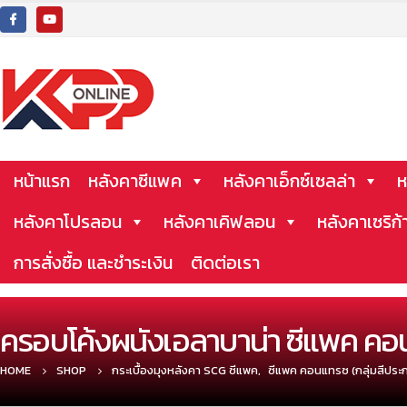
หน้าแรก
หลังคาซีแพค
หลังคาเอ็กซ์เซลล่า
ห
หลังคาโปรลอน
หลังคาเคิฟลอน
หลังคาเซริก้
การสั่งซื้อ และชำระเงิน
ติดต่อเรา
ครอบโค้งผนังเอลาบาน่า ซีแพค คอ
HOME
SHOP
กระเบื้องมุงหลังคา SCG ซีแพค
,
ซีแพค คอนแทรซ (กลุ่มสีประ