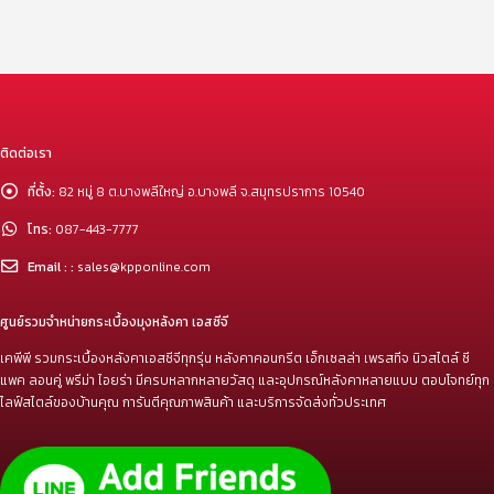
ติดต่อเรา
ที่ตั้ง:
82 หมู่ 8 ต.บางพลีใหญ่ อ.บางพลี จ.สมุทรปราการ 10540
โทร:
087-443-7777
Email : :
sales@kpponline.com
ศูนย์รวมจำหน่ายกระเบื้องมุงหลังคา เอสซีจี
เคพีพี รวมกระเบื้องหลังคาเอสซีจีทุกรุ่น หลังคาคอนกรีต เอ็กเซลล่า เพรสทีจ นิวสไตล์ ซี
แพค ลอนคู่ พรีม่า ไอยร่า มีครบหลากหลายวัสดุ และอุปกรณ์หลังคาหลายแบบ ตอบโจทย์ทุก
ไลฟ์สไตล์ของบ้านคุณ การันตีคุณภาพสินค้า และบริการจัดส่งทั่วประเทศ