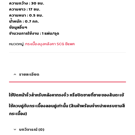
ความกว้าง : 30 ซม.
ความยาว : 17 ซม.
ความหนา : 0.5 ซม.
น้ำหนัก : 0.7 กก.
ข้อมูลอื่นๆ
จำนวนการใช้งาน : 1 แผ่น/จุด
หมวดหมู่:
กระเบื้องมุงหลังคา SCG ซีแพค
รายละเอียด
ใช้ปิดหน้าจั่วสำหรับหลังคาทรงจั่ว หรือปิดชายที่ชายของสันตะเข้
ใช้ควบคู่กับกระเบื้องลอนคู่เท่านั้น (สินค้าพร้อมจำหน่ายครบตามสี
กระเบื้อง)
บทวิจารณ์ (0)