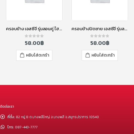
ครอบข้าง เอสซีจี รุ่นลอนคู่ ไฮบริด สีน้ำเงินประกายมุก
ครอบข้างปิดชาย เอสซีจี รุ่นลอนคู่ ไฮบริด สีน้ำเงินประกายมุก
58.00
฿
58.00
฿
0
out of 5
0
out of 5
หยิบใส่ตะกร้า
หยิบใส่ตะกร้า
ติดต่อเรา
ที่ตั้ง:
82 หมู่ 8 ต.บางพลีใหญ่ อ.บางพลี จ.สมุทรปราการ 10540
โทร:
087-443-7777