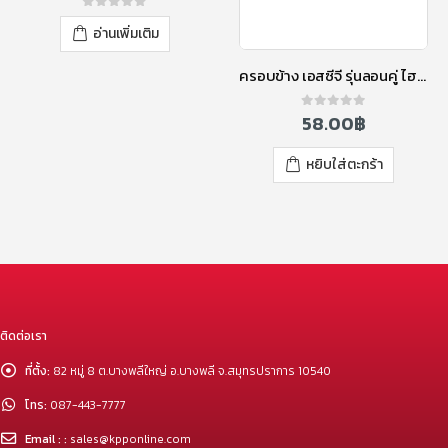
0
out of 5
อ่านเพิ่มเติม
ครอบข้าง เอสซีจี รุ่นลอนคู่ ไฮบริด สีน้ำเงินประกายมุก
58.00
฿
0
out of 5
หยิบใส่ตะกร้า
ติดต่อเรา
ที่ตั้ง:
82 หมู่ 8 ต.บางพลีใหญ่ อ.บางพลี จ.สมุทรปราการ 10540
โทร:
087-443-7777
Email : :
sales@kpponline.com