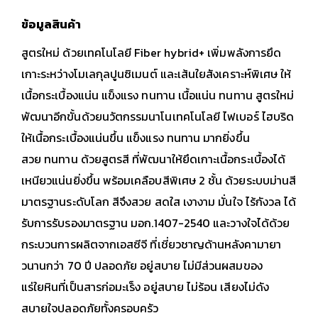
ข้อมูลสินค้า
สูตรใหม่ ด้วยเทคโนโลยี Fiber hybrid+ เพิ่มพลังการยึด
เกาะระหว่างโมเลกุลปูนซิเมนต์ และเส้นใยสังเคราะห์พิเศษ ให้
เนื้อกระเบื้องแน่น แข็งแรง ทนทาน
เนื้อแน่น ทนทาน สูตรใหม่
พัฒนาอีกขั้นด้วยนวัตกรรมนาโนเทคโนโลยี ไฟเบอร์ ไฮบริด
ให้เนื้อกระเบื้องแน่นขึ้น แข็งแรง ทนทาน มากยิ่งขึ้น
สวย ทนทาน ด้วยสูตรสี ที่พัฒนาให้ยึดเกาะเนื้อกระเบื้องได้
เหนียวแน่นยิ่งขึ้น พร้อมเคลือบสีพิเศษ 2 ชั้น ด้วยระบบม่านสี
มาตรฐานระดับโลก สีจึงสวย สดใส เงางาม
มั่นใจ ไร้กังวล ได้
รับการรับรองมาตรฐาน มอก.1407-2540 และวางใจได้ด้วย
กระบวนการผลิตจากเอสซีจี ที่เชี่ยวชาญด้านหลังคามายา
วนานกว่า 70 ปี
ปลอดภัย อยู่สบาย ไม่มีส่วนผสมของ
แร่ใยหินที่เป็นสารก่อมะเร็ง อยู่สบาย ไม่ร้อน เสียงไม่ดัง
สบายใจปลอดภัยทั้งครอบครัว