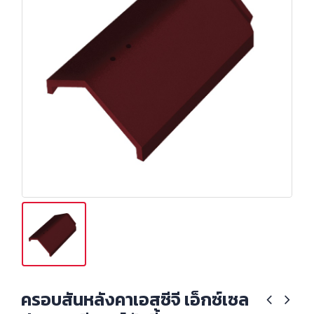
ครอบสันหลังคาเอสซีจี เอ็กซ์เซล