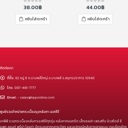
38.00
฿
44.00
฿
0
out of 5
0
out of 5
หยิบใส่ตะกร้า
หยิบใส่ตะกร้า
ติดต่อเรา
ที่ตั้ง:
82 หมู่ 8 ต.บางพลีใหญ่ อ.บางพลี จ.สมุทรปราการ 10540
โทร:
087-443-7777
Email : :
sales@kpponline.com
ศูนย์รวมจำหน่ายกระเบื้องมุงหลังคา เอสซีจี
เคพีพี รวมกระเบื้องหลังคาเอสซีจีทุกรุ่น หลังคาคอนกรีต เอ็กเซลล่า เพรสทีจ นิวสไตล์ ซี
แพค ลอนคู่ พรีม่า ไอยร่า มีครบหลากหลายวัสดุ และอุปกรณ์หลังคาหลายแบบ ตอบโจทย์ทุก