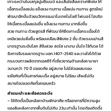
เกาะระหว่างโมเลกุลปูนซิเมนต์ และเส้นใยสังเคราะห์พิเศษ ให้
เนื้อกระเบื้องแน่น แข็งแรง ทนทาน
เนื้อแน่น ทนทาน สูตรใหม่
พัฒนาอีกขั้นด้วยนวัตกรรมนาโนเทคโนโลยี ไฟเบอร์ ไฮบริด
ให้เนื้อกระเบื้องแน่นขึ้น แข็งแรง ทนทาน มากยิ่งขึ้น
สวย ทนทาน ด้วยสูตรสี ที่พัฒนาให้ยึดเกาะเนื้อกระเบื้องได้
เหนียวแน่นยิ่งขึ้น พร้อมเคลือบสีพิเศษ 2 ชั้น ด้วยระบบม่านสี
มาตรฐานระดับโลก สีจึงสวย สดใส เงางาม
มั่นใจ ไร้กังวล ได้
รับการรับรองมาตรฐาน มอก.1407-2540 และวางใจได้ด้วย
กระบวนการผลิตจากเอสซีจี ที่เชี่ยวชาญด้านหลังคามายา
วนานกว่า 70 ปี
ปลอดภัย อยู่สบาย ไม่มีส่วนผสมของ
แร่ใยหินที่เป็นสารก่อมะเร็ง อยู่สบาย ไม่ร้อน เสียงไม่ดัง
สบายใจปลอดภัยทั้งครอบครัว
คำแนะนำ และข้อควรระวัง
– ใช้ติดตั้งเป็นหลังคาบ้านพักอาศัย หรืออาคารที่มีความสูง
ของสันหลังคาจากพื้นดินไม่เกิน 23ม.เท่านั้น โดยต้องติดตั้ง