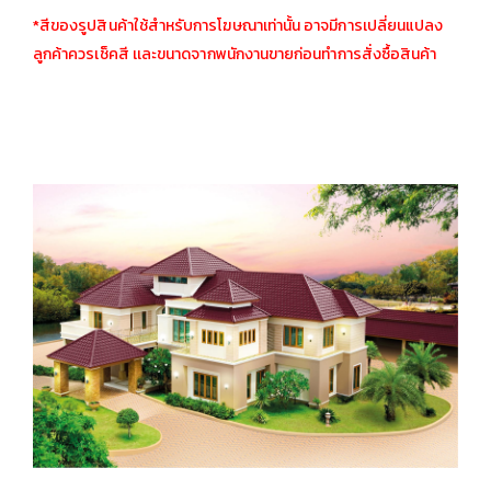
*สีของรูปสินค้าใช้สำหรับการโฆษณาเท่านั้น อาจมีการเปลี่ยนแปลง
ลูกค้าควรเช็คสี เเละขนาดจากพนักงานขายก่อนทำการสั่งซื้อสินค้า