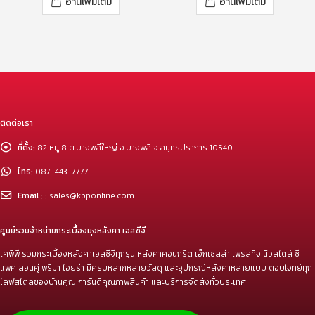
อ่านเพิ่มเติม
อ่านเพิ่มเติม
ติดต่อเรา
ที่ตั้ง:
82 หมู่ 8 ต.บางพลีใหญ่ อ.บางพลี จ.สมุทรปราการ 10540
โทร:
087-443-7777
Email : :
sales@kpponline.com
ศูนย์รวมจำหน่ายกระเบื้องมุงหลังคา เอสซีจี
เคพีพี รวมกระเบื้องหลังคาเอสซีจีทุกรุ่น หลังคาคอนกรีต เอ็กเซลล่า เพรสทีจ นิวสไตล์ ซี
แพค ลอนคู่ พรีม่า ไอยร่า มีครบหลากหลายวัสดุ และอุปกรณ์หลังคาหลายแบบ ตอบโจทย์ทุก
ไลฟ์สไตล์ของบ้านคุณ การันตีคุณภาพสินค้า และบริการจัดส่งทั่วประเทศ