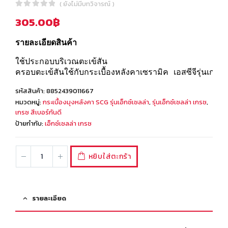
( ยังไม่มีบทวิจารณ์ )
0
out of 5
305.00
฿
รายละเอียดสินค้า
ใช้ประกอบบริเวณตะเข้สัน
ครอบตะเข้สันใช้กับกระเบื้องหลังคาเซรามิค เอสซีจีรุ่นเกรซ
รหัสสินค้า:
8852439011667
หมวดหมู่:
กระเบื้องมุงหลังคา SCG รุ่นเอ็กซ์เซลล่า
,
รุ่นเอ็กซ์เซลล่า เกรซ
,
เกรซ สีเบอร์กันดี
ป้ายกำกับ:
เอ็กซ์เซลล่า เกรซ
หยิบใส่ตะกร้า
รายละเอียด