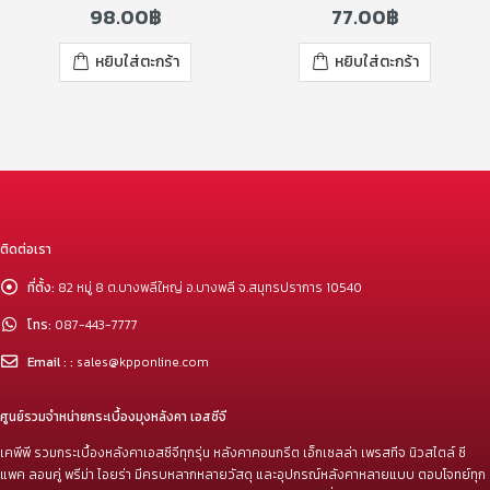
98.00
฿
77.00
฿
0
out of 5
0
out of 5
หยิบใส่ตะกร้า
หยิบใส่ตะกร้า
ติดต่อเรา
ที่ตั้ง:
82 หมู่ 8 ต.บางพลีใหญ่ อ.บางพลี จ.สมุทรปราการ 10540
โทร:
087-443-7777
Email : :
sales@kpponline.com
ศูนย์รวมจำหน่ายกระเบื้องมุงหลังคา เอสซีจี
เคพีพี รวมกระเบื้องหลังคาเอสซีจีทุกรุ่น หลังคาคอนกรีต เอ็กเซลล่า เพรสทีจ นิวสไตล์ ซี
แพค ลอนคู่ พรีม่า ไอยร่า มีครบหลากหลายวัสดุ และอุปกรณ์หลังคาหลายแบบ ตอบโจทย์ทุก