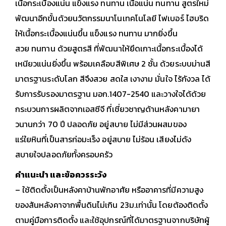
เนื้อกระเบื้องแน่น แข็งแรง ทนทาน
เนื้อแน่น ทนทาน สูตรใหม่
พัฒนาอีกขั้นด้วยนวัตกรรมนาโนเทคโนโลยี ไฟเบอร์ ไฮบริด
ให้เนื้อกระเบื้องแน่นขึ้น แข็งแรง ทนทาน มากยิ่งขึ้น
สวย ทนทาน ด้วยสูตรสี ที่พัฒนาให้ยึดเกาะเนื้อกระเบื้องได้
เหนียวแน่นยิ่งขึ้น พร้อมเคลือบสีพิเศษ 2 ชั้น ด้วยระบบม่านสี
มาตรฐานระดับโลก สีจึงสวย สดใส เงางาม
มั่นใจ ไร้กังวล ได้
รับการรับรองมาตรฐาน มอก.1407-2540 และวางใจได้ด้วย
กระบวนการผลิตจากเอสซีจี ที่เชี่ยวชาญด้านหลังคามายา
วนานกว่า 70 ปี
ปลอดภัย อยู่สบาย ไม่มีส่วนผสมของ
แร่ใยหินที่เป็นสารก่อมะเร็ง อยู่สบาย ไม่ร้อน เสียงไม่ดัง
สบายใจปลอดภัยทั้งครอบครัว
คำแนะนำ และข้อควรระวัง
– ใช้ติดตั้งเป็นหลังคาบ้านพักอาศัย หรืออาคารที่มีความสูง
ของสันหลังคาจากพื้นดินไม่เกิน 23ม.เท่านั้น โดยต้องติดตั้ง
ตามคู่มือการติดตั้ง และใช้อุปกรณ์ที่ได้มาตรฐานจากบริษัทผู้