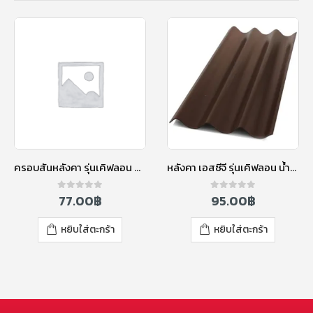
ครอบสันหลังคา รุ่นเคิฟลอน สีส้มทอแสง
หลังคา เอสซีจี รุ่นเคิฟลอน น้ำตาลทอแสง 120 ซม.
77.00
฿
95.00
฿
0
out of 5
0
out of 5
หยิบใส่ตะกร้า
หยิบใส่ตะกร้า