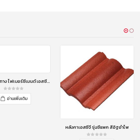
ครอบโค้ง 3 ทาง ไฟเบอร์ซีเมนต์ เอสซีจี รุ่นลอนคู่ สีแดงประกายมุก
0
out of 5
อ่านเพิ่มเติม
หลังคาเอสซีจี รุ่นซีแพค สีอิฐอำไพ
0
out of 5