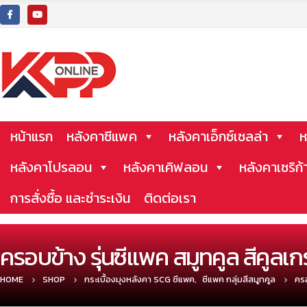
หน้าแรก
หลังคาซีแพค
หลังคาเอ็กซ์เซลล่า
ห
หลังคาโปรลอน
หลังคาเคิฟลอน
หลังคาเซริก้
การสั่งซื้อ และชำระเงิน
ติดต่อเรา
ครอบข้าง รุ่นซีแพค สมูทคูล สีคูลเก
HOME
SHOP
กระเบื้องมุงหลังคา SCG ซีแพค
,
ซีแพค กลุ่มสีสมูทคูล
ครอ