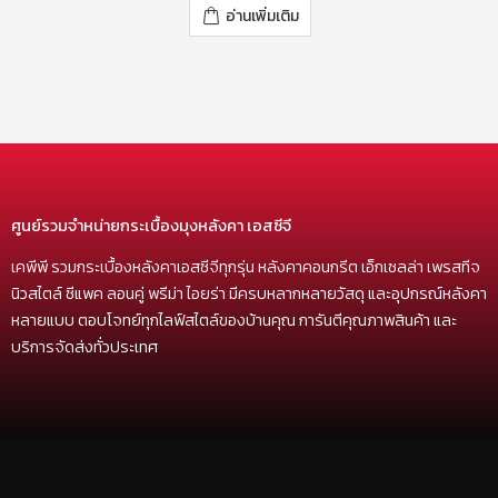
อ่านเพิ่มเติม
ศูนย์รวมจำหน่ายกระเบื้องมุงหลังคา เอสซีจี
เคพีพี รวมกระเบื้องหลังคาเอสซีจีทุกรุ่น หลังคาคอนกรีต เอ็กเซลล่า เพรสทีจ
นิวสไตล์ ซีแพค ลอนคู่ พรีม่า ไอยร่า มีครบหลากหลายวัสดุ และอุปกรณ์หลังคา
หลายแบบ ตอบโจทย์ทุกไลฟ์สไตล์ของบ้านคุณ การันตีคุณภาพสินค้า และ
บริการจัดส่งทั่วประเทศ