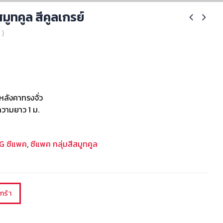
มูทคูล สีคูลเกรย์
 )
หลังคาทรงจั่ว
วามยาว 1 ม.
CG ซีแพค
,
ซีแพค กลุ่มสีสมูทคูล
กร้า