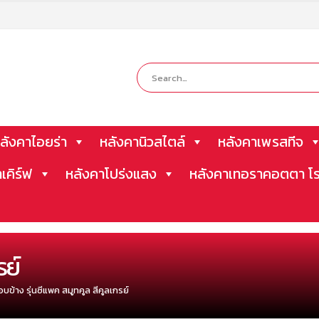
ลังคาไอยร่า
หลังคานิวสไตล์
หลังคาเพรสทีจ
าเคิร์ฟ
หลังคาโปร่งแสง
หลังคาเทอราคอตตา โร
รย์
บข้าง รุ่นซีแพค สมูทคูล สีคูลเกรย์