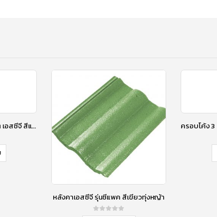
ครอบข้างปิดชาย คอนกรีต เอสซีจี สีแดงกุหลาบ
ม
หลังคาเอสซีจี รุ่นซีแพค สีเขียวทุ่งหญ้า
0
out of 5