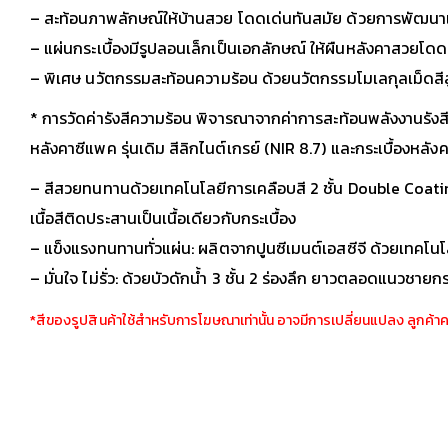
– สะท้อนภาพลักษณ์ให้บ้านสวย โดดเด่นทันสมัย ด้วยการพัฒนาเทค
– แผ่นกระเบื้องมีรูปลอนเล็กเป็นเอกลักษณ์ ให้ผืนหลังคาสวยโดดเ
– พิเศษ นวัตกรรมสะท้อนความร้อน ด้วยนวัตกรรมโมเลกุลเม็ดสีสูต
* การวัดค่ารังสีความร้อน พิจารณาจากค่าการสะท้อนพลังงานรังสี
หลังคาซีแพค รุ่นเดิม สีลิกไนต์เกรย์ (NIR 8.7) และกระเบื้องหลัง
– สีสวยทนทานด้วยเทคโนโลยีการเคลือบสี 2 ชั้น Double Coating
เนื้อสีติดประสานเป็นเนื้อเดียวกับกระเบื้อง
– แข็งแรงทนทานทั่วแผ่น: ผลิตจากปูนซีเมนต์เอสซีจี ด้วยเทคโนโล
– มั่นใจ ไม่รั่ว: ด้วยบัวดักน้ำ 3 ชั้น 2 ร่องลึก ยาวตลอดแนวชายกระ
*สีของรูปสินค้าใช้สำหรับการโฆษณาเท่านั้น อาจมีการเปลี่ยนแปลง ลูกค้า