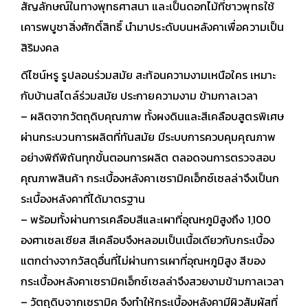
สัญลักษณ์ในทางพุทธศาสนา และเป็นดอกไม้ที่ชาวพุทธใช้
เคารพบูชาสิ่งศักดิ์สิทธิ์ นำมาประดับบนหลังคาเพื่อความเป็น
สิริมงคล
ดีไซน์หรู รูปลอนร่วมสมัย สะท้อนความงามเหนือใคร เหมาะ
กับบ้านสไตล์ร่วมสมัย ประกายความงาม ข้ามกาลเวลา
– ผลิตจากวัตถุดิบคุณภาพ ทั้งผงดินและสีเคลือบสูตรพิเศษ
ผ่านกระบวนการผลิตที่ทันสมัย มีระบบการควบคุมคุณภาพ
อย่างพิถีพิถันทุกขั้นตอนการผลิต ตลอดจนการตรวจสอบ
คุณภาพสินค้า กระเบื้องหลังคาเซรามิคเอ็กซ์เซลล่าจึงเป็นก
ระเบื้องหลังคาที่ได้มาตรฐาน
– พร้อมทั้งผ่านการเคลือบสีและเผาที่อุณหภูมิสูงถึง 1,100
องศาเซลเซียส สีเคลือบจึงหลอมเป็นเนื้อเดียวกับกระเบื้อง
แตกต่างจากวัสดุอื่นที่ไม่ผ่านการเผาที่อุณหภูมิสูง สีของ
กระเบื้องหลังคาเซรามิคเอ็กซ์เซลล่าจึงสวยงามข้ามกาลเวลา
– วัตถุดิบจากเซรามิค จึงทำให้กระเบื้องหลังคามีผิวสัมผัสที่