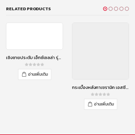
RELATED PRODUCTS
เชิงชายประดับ เอ็กซ์เซลล่า รุ่นกระจัง สีกรีน เพริดอท
0
out of 5
อ่านเพิ่มเติม
กระเบื้องหลังคาเซรามิค เอสซีจี รุ่นเอ็กซ์เซลล่า คลาสสิค สีเยลโลแซปไฟร์
0
out of 5
อ่านเพิ่มเติม