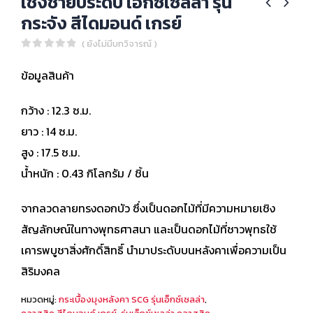
เชิงชายประดับ เอ็กซ์เซลล่า รุ่น
กระจัง สีไดมอนด์ เกรย์
( ยังไม่มีบทวิจารณ์ )
0
out of 5
ข้อมูลสินค้า
กว้าง : 12.3 ซ.ม.
ยาว : 14 ซ.ม.
สูง : 17.5 ซ.ม.
น้ำหนัก : 0.43 กิโลกรัม / ชิ้น
จากลวดลายทรงดอกบัว ซึ่งเป็นดอกไม้ที่มีความหมายเชิง
สัญลักษณ์ในทางพุทธศาสนา และเป็นดอกไม้ที่ชาวพุทธใช้
เคารพบูชาสิ่งศักดิ์สิทธิ์ นำมาประดับบนหลังคาเพื่อความเป็น
สิริมงคล
หมวดหมู่:
กระเบื้องมุงหลังคา SCG รุ่นเอ็กซ์เซลล่า
,