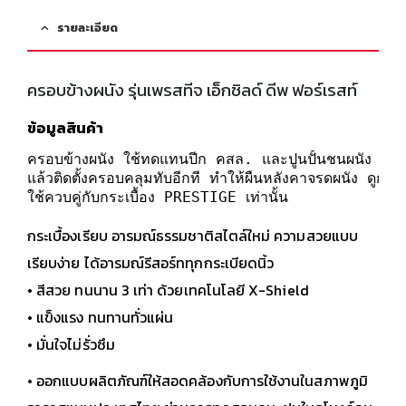
รายละเอียด
ครอบข้างผนัง รุ่นเพรสทีจ เอ็กชิลด์ ดีพ ฟอร์เรสท์
ข้อมูลสินค้า
ครอบข้างผนัง ใช้ทดแทนปีก คสล. และปูนปั้นชนผนัง ด้วยการ
แล้วติดตั้งครอบคลุมทับอีกที ทำให้ผืนหลังคาจรดผนัง ดูกลม
ใช้ควบคู่กับกระเบื้อง PRESTIGE เท่านั้น
กระเบื้องเรียบ อารมณ์ธรรมชาติสไตล์ใหม่ ความสวยแบบ
เรียบง่าย ได้อารมณ์รีสอร์ททุกกระเบียดนิ้ว
• สีสวย ทนนาน 3 เท่า ด้วยเทคโนโลยี X-Shield
• แข็งแรง ทนทานทั่วแผ่น
• มั่นใจไม่รั่วซึม
• ออกแบบผลิตภัณฑ์ให้สอดคล้องกับการใช้งานในสภาพภูมิ