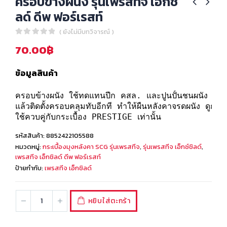
ครอบข้างผนัง รุ่นเพรสทีจ เอ็กชิ
ลด์ ดีพ ฟอร์เรสท์
( ยังไม่มีบทวิจารณ์ )
0
out of 5
70.00
฿
ข้อมูลสินค้า
ครอบข้างผนัง ใช้ทดแทนปีก คสล. และปูนปั้นชนผนัง ด้วยการ
แล้วติดตั้งครอบคลุมทับอีกที ทำให้ผืนหลังคาจรดผนัง ดูกลม
ใช้ควบคู่กับกระเบื้อง PRESTIGE เท่านั้น
รหัสสินค้า:
8852422105588
หมวดหมู่:
กระเบื้องมุงหลังคา SCG รุ่นเพรสทีจ
,
รุ่นเพรสทีจ เอ็กซ์ชิลด์
,
เพรสทีจ เอ็กชิลด์ ดีพ ฟอร์เรสท์
ป้ายกำกับ:
เพรสทีจ เอ็กชิลด์
หยิบใส่ตะกร้า