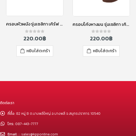
ครอบหัวผนัง รุ่นเซลิกา เคิร์ฟ สีดีพ บลู
ครอบโค้งหางมน รุ่นเซลิกา เคิร์ฟ สีเรด ไวน์
220.00
฿
220.00
฿
0
out of 5
0
out of 5
หยิบใส่ตะกร้า
หยิบใส่ตะกร้า
ติดต่อเรา
ที่ตั้ง:
82 หมู่ 8 ต.บางพลีใหญ่ อ.บางพลี จ.สมุทรปราการ 10540
โทร:
087-443-7777
Email : :
sales@kpponline.com