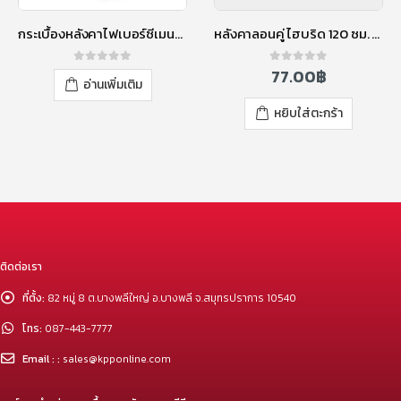
กระเบื้องหลังคาไฟเบอร์ซีเมนต์ เอสซีจี รุ่นลอนคู่ (ความยาว 150 ซม.) แดงประกายมุก
หลังคาลอนคู่ ไฮบริด 120 ซม. สีแดงประกายมุก
77.00
฿
0
out of 5
0
out of 5
อ่านเพิ่มเติม
หยิบใส่ตะกร้า
ติดต่อเรา
ที่ตั้ง:
82 หมู่ 8 ต.บางพลีใหญ่ อ.บางพลี จ.สมุทรปราการ 10540
โทร:
087-443-7777
Email : :
sales@kpponline.com