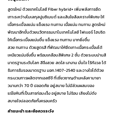
สูตรใหม่ ด้วยเทคโนโลยี Fiber hybrid+ เพิ่มพลังการยึด
เกาะระหว่างโมเลกุลปูนซิเมนต์ และเส้นใยสังเคราะห์พิเศษ ให้
เนื้อกระเบื้องแน่น แข็งแรง ทนทาน
เนื้อแน่น ทนทาน สูตรใหม่
พัฒนาอีกขั้นด้วยนวัตกรรมนาโนเทคโนโลยี ไฟเบอร์ ไฮบริด
ให้เนื้อกระเบื้องแน่นขึ้น แข็งแรง ทนทาน มากยิ่งขึ้น
สวย ทนทาน ด้วยสูตรสี ที่พัฒนาให้ยึดเกาะเนื้อกระเบื้องได้
เหนียวแน่นยิ่งขึ้น พร้อมเคลือบสีพิเศษ 2 ชั้น ด้วยระบบม่านสี
มาตรฐานระดับโลก สีจึงสวย สดใส เงางาม
มั่นใจ ไร้กังวล ได้
รับการรับรองมาตรฐาน มอก.1407-2540 และวางใจได้ด้วย
กระบวนการผลิตจากเอสซีจี ที่เชี่ยวชาญด้านหลังคามายา
วนานกว่า 70 ปี
ปลอดภัย อยู่สบาย ไม่มีส่วนผสมของ
แร่ใยหินที่เป็นสารก่อมะเร็ง อยู่สบาย ไม่ร้อน เสียงไม่ดัง
สบายใจปลอดภัยทั้งครอบครัว
คำแนะนำ และข้อควรระวัง