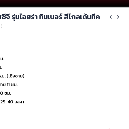
ซีจี รุ่นไอยร่า ทิมเบอร์ สีโกลเด้นทีค
 )
ม.
่น
.ม. (เชิงชาย)
าย 11 ซม.
20 ซม.
 25-40 องศา