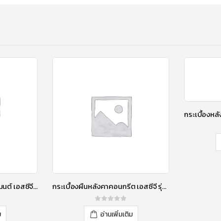
กระเบื้องหลังคาไฟเบอร์ซีเมนต์ เอสซีจี รุ่นไอยร่า โอเรียนทอล 13 นิ้ว มาเบิ้ลเกรย์
กระเบื้องผืนหลังคาคอนกรีต เอสซีจี รุ่นโอเรียนทอล สีบริค
0
out of 5
ม
อ่านเพิ่มเติม