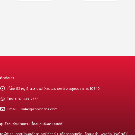
ติดต่อเรา
ที่ตั้ง:
82 หมู่ 8 ต.บางพลีใหญ่ อ.บางพลี จ.สมุทรปราการ 10540
โทร:
087-443-7777
Email : :
sales@kpponline.com
ศูนย์รวมจำหน่ายกระเบื้องมุงหลังคา เอสซีจี