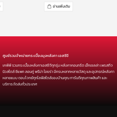
0
out of 5
ม
อ่านเพิ่มเติม
ศูนย์รวมจำหน่ายกระเบื้องมุงหลังคา เอสซีจี
เคพีพี รวมกระเบื้องหลังคาเอสซีจีทุกรุ่น หลังคาคอนกรีต เอ็กเซลล่า เพรสทีจ
นิวสไตล์ ซีแพค ลอนคู่ พรีม่า ไอยร่า มีครบหลากหลายวัสดุ และอุปกรณ์หลังคา
หลายแบบ ตอบโจทย์ทุกไลฟ์สไตล์ของบ้านคุณ การันตีคุณภาพสินค้า และ
บริการจัดส่งทั่วประเทศ