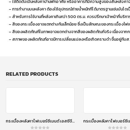
– ใช้ติดตั้งเป็นหลังคาบ้านพักอาศัย หรืออาคารที่มีความสูงของสันหลังคาจาก
– การทำงานบนหลังคา ต้องใช้อุปกรณ์ถ่ายน้ำหนักทีได้มาตรฐานเช่นบันไดเป
– สำหรับการใช้งานที่หลังคาเกินกว่า 500 ตร.ม. ควรปรึกษาเจ้าหน้าที่บริก
– สีของกระเบื้องอาจแตกต่างกันเล็กน้อย ซึ่งเป็นลักษณะของกระเบื้องไฟเบอ
– สีของผลิตภัณฑ์ในภาพอาจแตกต่างจากสีของผลิตภัณฑ์จริง เนื่องจากการ
– สภาพของผลิตภัณฑ์อาจมีการเปลี่ยนแปลงหรือเกิดคราบดำ ขึ้นอยู่กั
RELATED PRODUCTS
กระเบื้องหลังคาไฟเบอร์ซีเมนต์ เอสซีจี รุ่นลอนคู่ (ความยาว 120 ซม.) เขียวประกายมุก