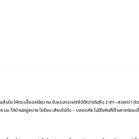
นใย ให้กระเบื้องเหนียว ทน รับแรงกระแทกได้ดีกว่าเดิมถึง 2 เท่า -สวยกว่า ด้วยสู
ง 6 มม. ให้บ้านอยู่สบาย ไม่ร้อน เสียงไม่ดัง – ปลอดภัย ไม่มีใยหินที่เป็นสารก่