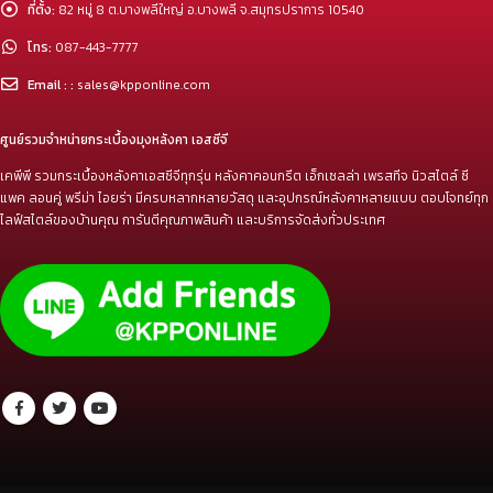
ที่ตั้ง:
82 หมู่ 8 ต.บางพลีใหญ่ อ.บางพลี จ.สมุทรปราการ 10540
โทร:
087-443-7777
Email : :
sales@kpponline.com
ศูนย์รวมจำหน่ายกระเบื้องมุงหลังคา เอสซีจี
เคพีพี รวมกระเบื้องหลังคาเอสซีจีทุกรุ่น หลังคาคอนกรีต เอ็กเซลล่า เพรสทีจ นิวสไตล์ ซี
แพค ลอนคู่ พรีม่า ไอยร่า มีครบหลากหลายวัสดุ และอุปกรณ์หลังคาหลายแบบ ตอบโจทย์ทุก
ไลฟ์สไตล์ของบ้านคุณ การันตีคุณภาพสินค้า และบริการจัดส่งทั่วประเทศ