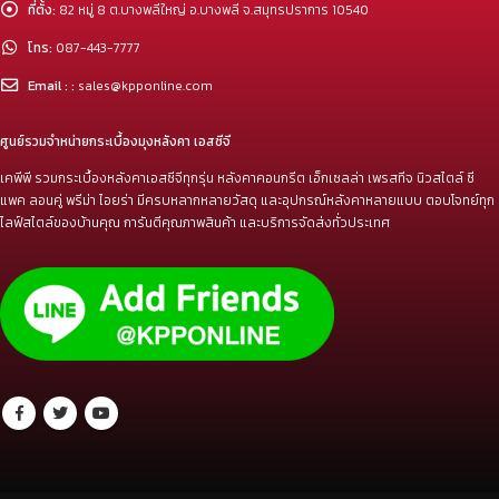
ที่ตั้ง:
82 หมู่ 8 ต.บางพลีใหญ่ อ.บางพลี จ.สมุทรปราการ 10540
โทร:
087-443-7777
Email : :
sales@kpponline.com
ศูนย์รวมจำหน่ายกระเบื้องมุงหลังคา เอสซีจี
เคพีพี รวมกระเบื้องหลังคาเอสซีจีทุกรุ่น หลังคาคอนกรีต เอ็กเซลล่า เพรสทีจ นิวสไตล์ ซี
แพค ลอนคู่ พรีม่า ไอยร่า มีครบหลากหลายวัสดุ และอุปกรณ์หลังคาหลายแบบ ตอบโจทย์ทุก
ไลฟ์สไตล์ของบ้านคุณ การันตีคุณภาพสินค้า และบริการจัดส่งทั่วประเทศ