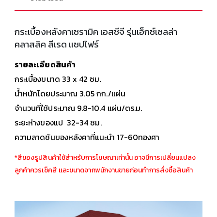
กระเบื้องหลังคาเซรามิค เอสซีจี รุ่นเอ็กซ์เซลล่า
คลาสสิค สีเรด แซปไฟร์
รายละเอียดสินค้า
กระเบื้องขนาด 33 x 42 ซม.
น้ำหนักโดยประมาณ 3.05 กก./แผ่น
จำนวนที่ใช้ประมาณ 9.8-10.4 แผ่น/ตร.ม.
ระยะห่างของแป 32-34 ซม.
ความลาดชันของหลังคาที่แนะนำ 17-60ทองศา
*สีของรูปสินค้าใช้สำหรับการโฆษณาเท่านั้น อาจมีการเปลี่ยนแปลง
ลูกค้าควรเช็คสี เเละขนาดจากพนักงานขายก่อนทำการสั่งซื้อสินค้า