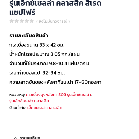
รุ่นเอ็กซ์เซลล่า คลาสสิค สีเรด
แซปไฟร์
( ยังไม่มีบทวิจารณ์ )
0
out of 5
รายละเอียดสินค้า
กระเบื้องขนาด 33 x 42 ซม.
น้ำหนักโดยประมาณ 3.05 กก./แผ่น
จำนวนที่ใช้ประมาณ 9.8-10.4 แผ่น/ตร.ม.
ระยะห่างของแป 32-34 ซม.
ความลาดชันของหลังคาที่แนะนำ 17-60ทองศา
หมวดหมู่:
กระเบื้องมุงหลังคา SCG รุ่นเอ็กซ์เซลล่า
,
รุ่นเอ็กซ์เซลล่า คลาสสิค
ป้ายกำกับ:
เอ็กซ์เซลล่า คลาสสิค
รายละเอียด