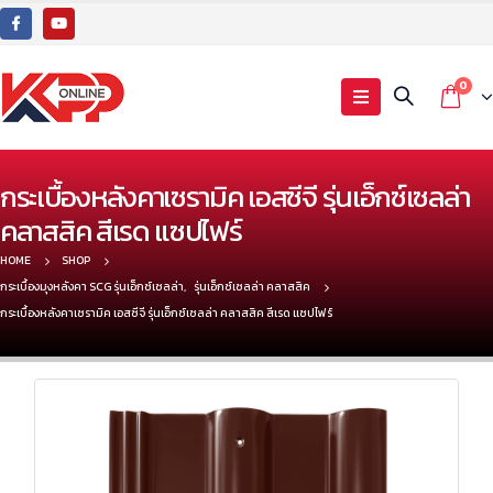
0
กระเบื้องหลังคาเซรามิค เอสซีจี รุ่นเอ็กซ์เซลล่า
คลาสสิค สีเรด แซปไฟร์
HOME
SHOP
กระเบื้องมุงหลังคา SCG รุ่นเอ็กซ์เซลล่า
,
รุ่นเอ็กซ์เซลล่า คลาสสิค
กระเบื้องหลังคาเซรามิค เอสซีจี รุ่นเอ็กซ์เซลล่า คลาสสิค สีเรด แซปไฟร์