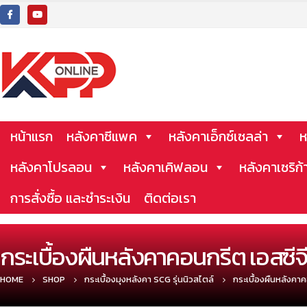
หน้าแรก
หลังคาซีแพค
หลังคาเอ็กซ์เซลล่า
ห
หลังคาโปรลอน
หลังคาเคิฟลอน
หลังคาเซริก้
การสั่งซื้อ และชำระเงิน
ติดต่อเรา
กระเบื้องผืนหลังคาคอนกรีต เอสซีจ
HOME
SHOP
กระเบื้องมุงหลังคา SCG รุ่นนิวสไตล์
กระเบื้องผืนหลังคา