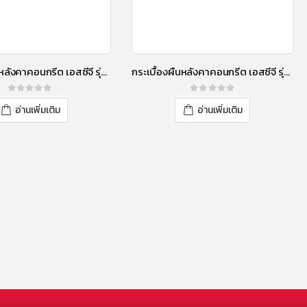
กระเบื้องผืนหลังคาคอนกรีต เอสซีจี รุ่น นิวสไตล์ โอเรียนทอล สีบริค
กระเบื้องผืนหลังคาคอนกรีต เอสซีจี รุ่น นิวสไตล์ โมเดิร์น เอ็กซ์ชิลด์ ฮีทบล็อค สีวูดเดนร็อก
0
out of 5
0
out of 5
อ่านเพิ่มเติม
อ่านเพิ่มเติม