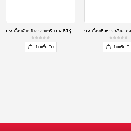
กระเบื้องผืนหลังคาคอนกรีต เอสซีจี รุ่น นิวสไตล์ โมเดิร์น เอ็กซ์ชิลด์ ฮีทบล็อค สีเกรย์ซเลท
0
out of 5
0
out of 5
อ่านเพิ่มเติม
อ่านเพิ่มเติ