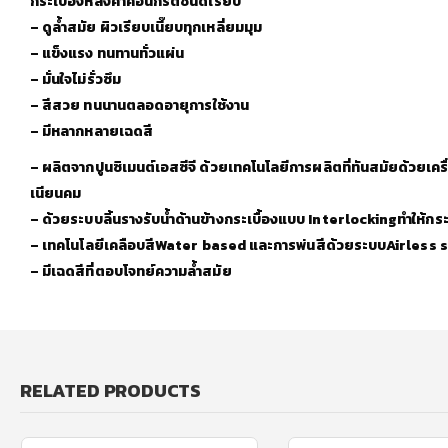
กระเบื้องหลังคาคอนกรีตชนิดเรียบ
– ดูล้ำสมัย ผิวเรียบเนี๊ยบทุกเหลี่ยมมุม
– แข็งแรง ทนทานทั่วแผ่น
– มั่นใจไม่รั่วซึม
– สีสวย ทนนานตลอดอายุการใช้งาน
– มีหลากหลายเฉดสี
– ผลิตจากปูนซิเมนต์เอสซีจี ด้วยเทคโนโลยีการผลิตที่ทันสมัยด้วยเ
เนียนคม
– ด้วยระบบลิ้นรางรับน้ำด้านข้างกระเบื้องแบบ Interlockingทำให้กระเบ
– เทคโนโลยีเคลือบสีWater based และการพ่นสีด้วยระบบAirless 
– มีเฉดสีที่ตอบโจทย์ความล้ำสมัย
RELATED PRODUCTS