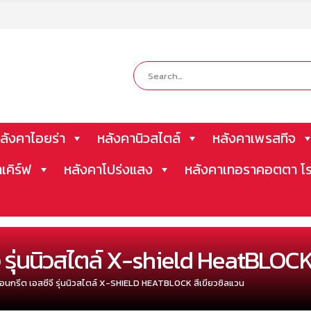
ลังคาไอยร่า
หลังคานิวสไตล์
หลังคาเพรสทีจ
าเคิร์ฟ
หลังคาโปร่งแสง
หลังคาเทอราคอตตา โร
ี รุ่นนิวสไตล์ X-shield HeatBLOCK
คอนกรีต เอสซีจี รุ่นนิวสไตล์ X-SHIELD HEATBLOCK สีเขียวซิลแวน