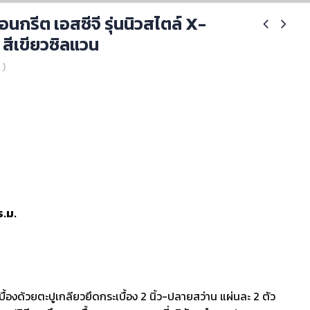
นกรีต เอสซีจี รุ่นนิวสไตล์ X-
สีเขียวซิลแวน
 )
ร.ม.
บื้องด้วยตะปูเกลียวยึดกระเบื้อง 2 นิ้ว-ปลายสว่าน แผ่นละ 2 ตัว