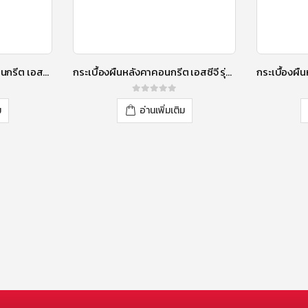
กระเบื้องเชิงชายหลังคาคอนกรีต เอสซีจี รุ่น นิวสไตล์ Diamond Cut สีดาร์คบราวน์
กระเบื้องผืนหลังคาคอนกรีต เอสซีจี รุ่นนิวสไตล์ ทิมเบอร์ สีอีโบนี
0
out of 5
ม
อ่านเพิ่มเติม