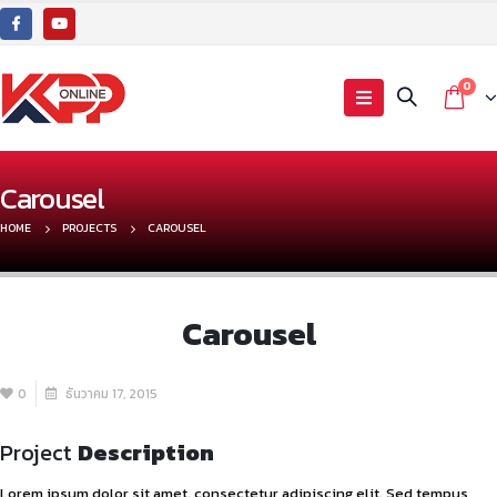
0
Carousel
HOME
PROJECTS
CAROUSEL
Carousel
0
ธันวาคม 17, 2015
Project
Description
Lorem ipsum dolor sit amet, consectetur adipiscing elit. Sed tempus