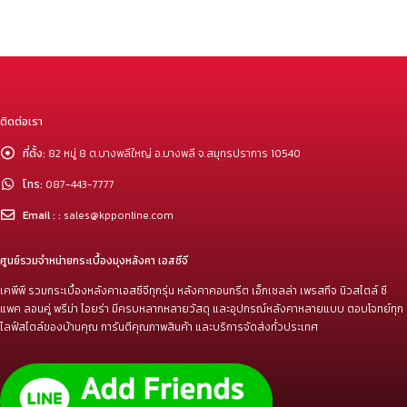
ติดต่อเรา
ที่ตั้ง:
82 หมู่ 8 ต.บางพลีใหญ่ อ.บางพลี จ.สมุทรปราการ 10540
โทร:
087-443-7777
Email : :
sales@kpponline.com
ศูนย์รวมจำหน่ายกระเบื้องมุงหลังคา เอสซีจี
เคพีพี รวมกระเบื้องหลังคาเอสซีจีทุกรุ่น หลังคาคอนกรีต เอ็กเซลล่า เพรสทีจ นิวสไตล์ ซี
แพค ลอนคู่ พรีม่า ไอยร่า มีครบหลากหลายวัสดุ และอุปกรณ์หลังคาหลายแบบ ตอบโจทย์ทุก
ไลฟ์สไตล์ของบ้านคุณ การันตีคุณภาพสินค้า และบริการจัดส่งทั่วประเทศ