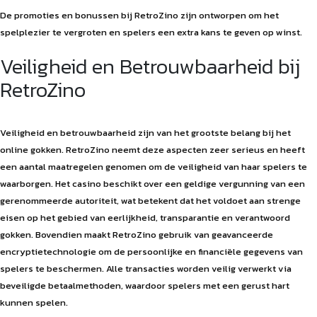
De promoties en bonussen bij RetroZino zijn ontworpen om het
spelplezier te vergroten en spelers een extra kans te geven op winst.
Veiligheid en Betrouwbaarheid bij
RetroZino
Veiligheid en betrouwbaarheid zijn van het grootste belang bij het
online gokken. RetroZino neemt deze aspecten zeer serieus en heeft
een aantal maatregelen genomen om de veiligheid van haar spelers te
waarborgen. Het casino beschikt over een geldige vergunning van een
gerenommeerde autoriteit, wat betekent dat het voldoet aan strenge
eisen op het gebied van eerlijkheid, transparantie en verantwoord
gokken. Bovendien maakt RetroZino gebruik van geavanceerde
encryptietechnologie om de persoonlijke en financiële gegevens van
spelers te beschermen. Alle transacties worden veilig verwerkt via
beveiligde betaalmethoden, waardoor spelers met een gerust hart
kunnen spelen.