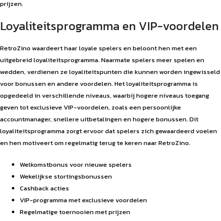
prijzen.
Loyaliteitsprogramma en VIP-voordelen
RetroZino waardeert haar loyale spelers en beloont hen met een
uitgebreid loyaliteitsprogramma. Naarmate spelers meer spelen en
wedden, verdienen ze loyaliteitspunten die kunnen worden ingewisseld
voor bonussen en andere voordelen. Het loyaliteitsprogramma is
opgedeeld in verschillende niveaus, waarbij hogere niveaus toegang
geven tot exclusieve VIP-voordelen, zoals een persoonlijke
accountmanager, snellere uitbetalingen en hogere bonussen. Dit
loyaliteitsprogramma zorgt ervoor dat spelers zich gewaardeerd voelen
en hen motiveert om regelmatig terug te keren naar RetroZino.
Welkomstbonus voor nieuwe spelers
Wekelijkse stortingsbonussen
Cashback acties
VIP-programma met exclusieve voordelen
Regelmatige toernooien met prijzen