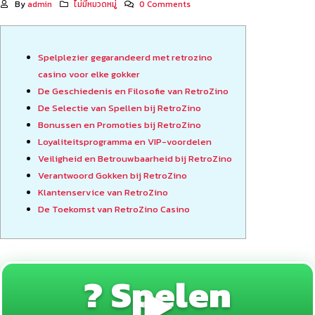
By
admin
ไม่มีหมวดหมู่
0 Comments
Spelplezier gegarandeerd met retrozino
casino voor elke gokker
De Geschiedenis en Filosofie van RetroZino
De Selectie van Spellen bij RetroZino
Bonussen en Promoties bij RetroZino
Loyaliteitsprogramma en VIP-voordelen
Veiligheid en Betrouwbaarheid bij RetroZino
Verantwoord Gokken bij RetroZino
Klantenservice van RetroZino
De Toekomst van RetroZino Casino
? Spelen
▶️