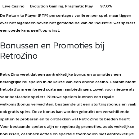
Live Casino
Evolution Gaming, Pragmatic Play
97.0%
De Return to Player (RTP) percentages variëren per spel, maar liggen
over het algemeen boven het gemiddelde van de industrie, wat spelers
een goede kans geeft op winst.
Bonussen en Promoties bij
RetroZino
RetroZino weet dat een aantrekkelijke bonus en promoties een
belangrijke rol spelen in de keuze van een online casino. Daarom biedt
het platform een breed scala aan aanbiedingen, zowel voor nieuwe als
voor bestaande spelers. Nieuwe spelers kunnen een royale
welkomstbonus verwachten, bestaande uit een stortingsbonus en vaak
ook gratis spins. Deze bonus kan worden gebruikt om verschillende
spellen te proberen en te ontdekken wat RetroZino te bieden heeft.
Voor bestaande spelers zijn er regelmatig promoties, zoals wekelijkse
bonussen, cashback acties en speciale toernooien met aantrekkelijke