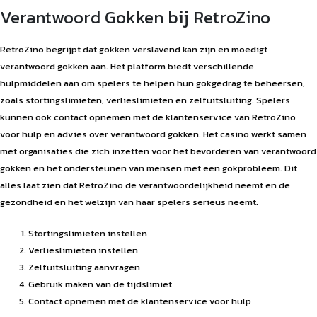
Verantwoord Gokken bij RetroZino
RetroZino begrijpt dat gokken verslavend kan zijn en moedigt
verantwoord gokken aan. Het platform biedt verschillende
hulpmiddelen aan om spelers te helpen hun gokgedrag te beheersen,
zoals stortingslimieten, verlieslimieten en zelfuitsluiting. Spelers
kunnen ook contact opnemen met de klantenservice van RetroZino
voor hulp en advies over verantwoord gokken. Het casino werkt samen
met organisaties die zich inzetten voor het bevorderen van verantwoord
gokken en het ondersteunen van mensen met een gokprobleem. Dit
alles laat zien dat RetroZino de verantwoordelijkheid neemt en de
gezondheid en het welzijn van haar spelers serieus neemt.
Stortingslimieten instellen
Verlieslimieten instellen
Zelfuitsluiting aanvragen
Gebruik maken van de tijdslimiet
Contact opnemen met de klantenservice voor hulp