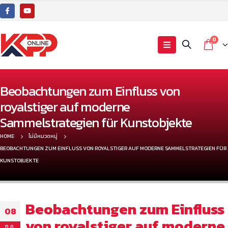
0
Beobachtungen zum Einfluss von
royalstiger auf moderne
Sammelstrategien für Kunstobjekte
HOME
ไม่มีหมวดหมู่
BEOBACHTUNGEN ZUM EINFLUSS VON ROYALSTIGER AUF MODERNE SAMMELSTRATEGIEN FÜR
KUNSTOBJEKTE
Beobachtungen zum Einfluss
08
von royalstiger auf moderne
ก.ค.