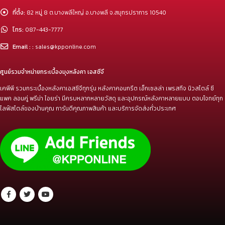
ที่ตั้ง:
82 หมู่ 8 ต.บางพลีใหญ่ อ.บางพลี จ.สมุทรปราการ 10540
โทร:
087-443-7777
Email : :
sales@kpponline.com
ศูนย์รวมจำหน่ายกระเบื้องมุงหลังคา เอสซีจี
เคพีพี รวมกระเบื้องหลังคาเอสซีจีทุกรุ่น หลังคาคอนกรีต เอ็กเซลล่า เพรสทีจ นิวสไตล์ ซี
แพค ลอนคู่ พรีม่า ไอยร่า มีครบหลากหลายวัสดุ และอุปกรณ์หลังคาหลายแบบ ตอบโจทย์ทุก
ไลฟ์สไตล์ของบ้านคุณ การันตีคุณภาพสินค้า และบริการจัดส่งทั่วประเทศ