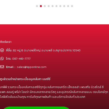
ติดต่อเรา
ที่ตั้ง:
82 หมู่ 8 ต.บางพลีใหญ่ อ.บางพลี จ.สมุทรปราการ 10540
โทร:
087-443-7777
Email : :
sales@kpponline.com
ศูนย์รวมจำหน่ายกระเบื้องมุงหลังคา เอสซีจี
เคพีพี รวมกระเบื้องหลังคาเอสซีจีทุกรุ่น หลังคาคอนกรีต เอ็กเซลล่า เพรสทีจ นิวสไตล์ ซี
แพค ลอนคู่ พรีม่า ไอยร่า มีครบหลากหลายวัสดุ และอุปกรณ์หลังคาหลายแบบ ตอบโจทย์ทุก
ไลฟ์สไตล์ของบ้านคุณ การันตีคุณภาพสินค้า และบริการจัดส่งทั่วประเทศ