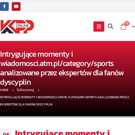
0
Intrygujące momenty i
wiadomosci.atm.pl/category/sports
analizowane przez ekspertów dla fanów
dyscyplin
HOME
ไม่มีหมวดหมู่
INTRYGUJĄCE MOMENTY I WIADOMOSCI.ATM.PL/CATEGORY/SPORTS ANALIZOWANE PRZEZ
EKSPERTÓW DLA FANÓW DYSCYPLIN
Intrygujące momenty i
06