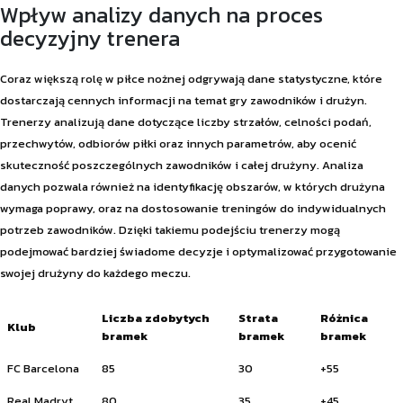
Wpływ analizy danych na proces
decyzyjny trenera
Coraz większą rolę w piłce nożnej odgrywają dane statystyczne, które
dostarczają cennych informacji na temat gry zawodników i drużyn.
Trenerzy analizują dane dotyczące liczby strzałów, celności podań,
przechwytów, odbiorów piłki oraz innych parametrów, aby ocenić
skuteczność poszczególnych zawodników i całej drużyny. Analiza
danych pozwala również na identyfikację obszarów, w których drużyna
wymaga poprawy, oraz na dostosowanie treningów do indywidualnych
potrzeb zawodników. Dzięki takiemu podejściu trenerzy mogą
podejmować bardziej świadome decyzje i optymalizować przygotowanie
swojej drużyny do każdego meczu.
Liczba zdobytych
Strata
Różnica
Klub
bramek
bramek
bramek
FC Barcelona
85
30
+55
Real Madryt
80
35
+45