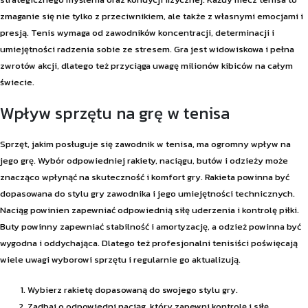
zmaganie się nie tylko z przeciwnikiem, ale także z własnymi emocjami i
presją. Tenis wymaga od zawodników koncentracji, determinacji i
umiejętności radzenia sobie ze stresem. Gra jest widowiskowa i pełna
zwrotów akcji, dlatego też przyciąga uwagę milionów kibiców na całym
świecie.
Wpływ sprzętu na grę w tenisa
Sprzęt, jakim posługuje się zawodnik w tenisa, ma ogromny wpływ na
jego grę. Wybór odpowiedniej rakiety, naciągu, butów i odzieży może
znacząco wpłynąć na skuteczność i komfort gry. Rakieta powinna być
dopasowana do stylu gry zawodnika i jego umiejętności technicznych.
Naciąg powinien zapewniać odpowiednią siłę uderzenia i kontrolę piłki.
Buty powinny zapewniać stabilność i amortyzację, a odzież powinna być
wygodna i oddychająca. Dlatego też profesjonalni tenisiści poświęcają
wiele uwagi wyborowi sprzętu i regularnie go aktualizują.
Wybierz rakietę dopasowaną do swojego stylu gry.
Zadbaj o odpowiedni naciąg, który zapewni kontrolę i siłę