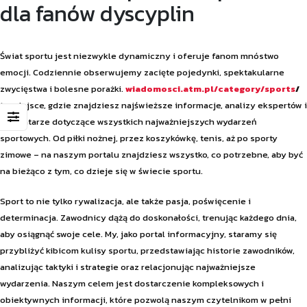
dla fanów dyscyplin
Świat sportu jest niezwykle dynamiczny i oferuje fanom mnóstwo
emocji. Codziennie obserwujemy zacięte pojedynki, spektakularne
zwycięstwa i bolesne porażki.
wiadomosci.atm.pl/category/sports
/
to miejsce, gdzie znajdziesz najświeższe informacje, analizy ekspertów i
komentarze dotyczące wszystkich najważniejszych wydarzeń
sportowych. Od piłki nożnej, przez koszykówkę, tenis, aż po sporty
zimowe – na naszym portalu znajdziesz wszystko, co potrzebne, aby być
na bieżąco z tym, co dzieje się w świecie sportu.
Sport to nie tylko rywalizacja, ale także pasja, poświęcenie i
determinacja. Zawodnicy dążą do doskonałości, trenując każdego dnia,
aby osiągnąć swoje cele. My, jako portal informacyjny, staramy się
przybliżyć kibicom kulisy sportu, przedstawiając historie zawodników,
analizując taktyki i strategie oraz relacjonując najważniejsze
wydarzenia. Naszym celem jest dostarczenie kompleksowych i
obiektywnych informacji, które pozwolą naszym czytelnikom w pełni