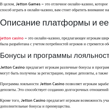
В целом, Jetton Games – это отличное онлайн-казино, которое
способ играть в онлайн-казино, вам стоит обратить внимание на
Описание платформы и ее
jetton casino
– это онлайн-казино, предлагающее игрокам ши
была разработана с учетом потребностей игроков и стремится о
Бонусы и программы лояльнос
Jetton Casino предлагает игрокам различные бонусы и програм
могут быть получены за регистрацию, первые депозиты, а также 
Программа лояльности Jetton Casino позволяет игрокам зараба
депозиты. Это способствует созданию долгосрочных отношений
Кроме того, Jetton Casino предлагает игрокам возможность уча
дополнительные бонусы и преимущества.