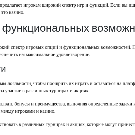
 предлагает игрокам широкий спектр игр и функций. Если вы и
 это казино.
 функциональных возможн
рокий спектр игровых опций и функциональных возможностей. 
беспечить им максимальное удовлетворение.
ти
мы лояльности, чтобы поощрить их играть и оставаться на плат
за участие в различных турнирах и акциях.
тывать бонусы и преимущества, выполняя определенные задачи и
 между игроками и казино.
ствовать в различных турнирах и акциях, которые могут принес