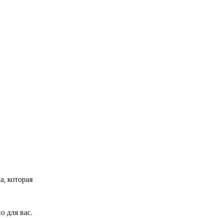
, которая
 для вас.