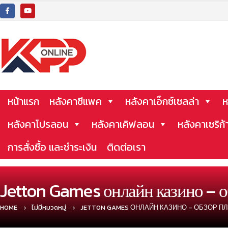
หน้าแรก
หลังคาซีแพค
หลังคาเอ็กซ์เซลล่า
ห
หลังคาโปรลอน
หลังคาเคิฟลอน
หลังคาเซริก้
การสั่งซื้อ และชำระเงิน
ติดต่อเรา
Jetton Games онлайн казино – 
HOME
ไม่มีหมวดหมู่
JETTON GAMES ОНЛАЙН КАЗИНО – ОБЗОР 