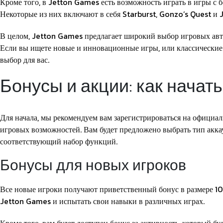
Кроме того, в Jetton Games есть возможность играть в игры с 
Некоторые из них включают в себя Starburst, Gonzo’s Quest и 
В целом, Jetton Games предлагает широкий выбор игровых авто
Если вы ищете новые и инновационные игры, или классические 
выбор для вас.
Бонусы и акции: как начать
Для начала, мы рекомендуем вам зарегистрироваться на официа
игровых возможностей. Вам будет предложено выбрать тип аккаун
соответствующий набор функций.
Бонусы для новых игроков
Все новые игроки получают приветственный бонус в размере 100
Jetton Games и испытать свои навыки в различных играх.