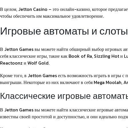
В целом, Jetton Casino – это онлайн-казино, которое предлаг
чтобы обеспечить им максимальное удовлетворение.
Игровые автоматы и слоты:
В Jetton Games вы можете найти обширный выбор игровых авто
себя классические игры, такие как Book of Ra, Sizzling Hot и 
Reactoonz и Wolf Gold.
Кроме того, в Jetton Games есть возможность играть в игры с
выигрыши. Некоторые из них включают в себя Mega Moolah, Ar
Классические игровые автомат
В Jetton Games вы можете найти классические игровые автомат
известны своей простотой и доступностью, и они идеально подх