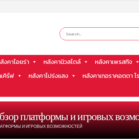
ลังคาไอยร่า
หลังคานิวสไตล์
หลังคาเพรสทีจ
าเคิร์ฟ
หลังคาโปร่งแสง
หลังคาเทอราคอตตา โร
обзор платформы и игровых возм
ПЛАТФОРМЫ И ИГРОВЫХ ВОЗМОЖНОСТЕЙ