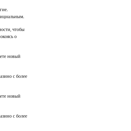
гие.
официальным.
ности, чтобы
окоясь о
щете новый
азино с более
щете новый
азино с более