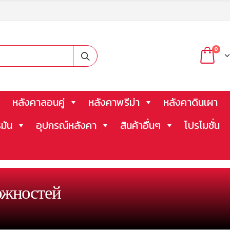
0
หลังคาลอนคู่
หลังคาพรีม่า
หลังคาดินเผา
มัน
อุปกรณ์หลังคา
สินค้าอื่นๆ
โปรโมชั่น
ожностей