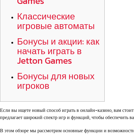
Games
Классические
игровые автоматы
Бонусы и акции: как
начать играть в
Jetton Games
Бонусы для новых
игроков
Если вы ищете новый способ играть в онлайн-казино, вам стоит
предлагает широкий спектр игр и функций, чтобы обеспечить в
В этом обзоре мы рассмотрим основные функции и возможности J