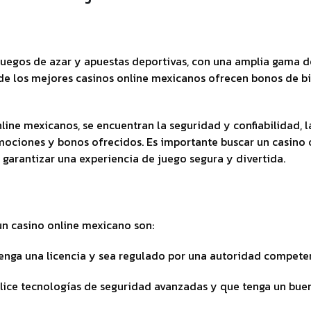
 juegos de azar y apuestas deportivas, con una amplia gama 
s de los mejores casinos online mexicanos ofrecen bonos de b
nline mexicanos, se encuentran la seguridad y confiabilidad, 
promociones y bonos ofrecidos. Es importante buscar un casino
 garantizar una experiencia de juego segura y divertida.
un casino online mexicano son:
 tenga una licencia y sea regulado por una autoridad compete
tilice tecnologías de seguridad avanzadas y que tenga un buen