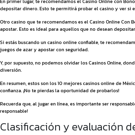
En primer lugar, te recomendamos el Casino Online con Bono
depositar dinero. Esto te permitirá probar el casino y ver si 
Otro casino que te recomendamos es el Casino Online Con Bo
apostar. Esto es ideal para aquellos que no desean depositar
Si estás buscando un casino online confiable, te recomendam
juegos de azar y apostar con seguridad.
Y, por supuesto, no podemos olvidar los Casinos Online, don
diversión.
En resumen, estos son los 10 mejores casinos online de Méxi
confianza. ¡No te pierdas la oportunidad de probarlos!
Recuerda que, al jugar en línea, es importante ser responsable
responsable!
Clasificación y evaluación d