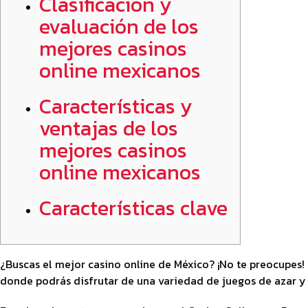
Clasificación y
evaluación de los
mejores casinos
online mexicanos
Características y
ventajas de los
mejores casinos
online mexicanos
Características clave
¿Buscas el mejor casino online de México? ¡No te preocupes! 
donde podrás disfrutar de una variedad de juegos de azar y 