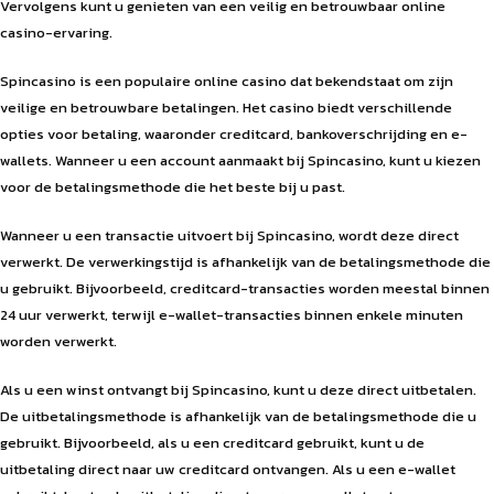
Vervolgens kunt u genieten van een veilig en betrouwbaar online
casino-ervaring.
Spincasino is een populaire online casino dat bekendstaat om zijn
veilige en betrouwbare betalingen. Het casino biedt verschillende
opties voor betaling, waaronder creditcard, bankoverschrijding en e-
wallets. Wanneer u een account aanmaakt bij Spincasino, kunt u kiezen
voor de betalingsmethode die het beste bij u past.
Wanneer u een transactie uitvoert bij Spincasino, wordt deze direct
verwerkt. De verwerkingstijd is afhankelijk van de betalingsmethode die
u gebruikt. Bijvoorbeeld, creditcard-transacties worden meestal binnen
24 uur verwerkt, terwijl e-wallet-transacties binnen enkele minuten
worden verwerkt.
Als u een winst ontvangt bij Spincasino, kunt u deze direct uitbetalen.
De uitbetalingsmethode is afhankelijk van de betalingsmethode die u
gebruikt. Bijvoorbeeld, als u een creditcard gebruikt, kunt u de
uitbetaling direct naar uw creditcard ontvangen. Als u een e-wallet