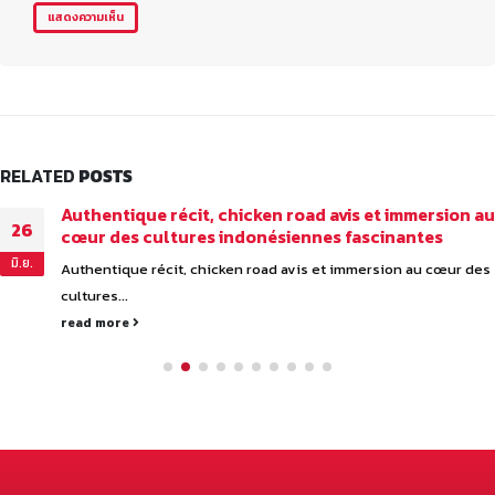
RELATED
POSTS
Authentique récit, chicken road avis et immersion au
26
cœur des cultures indonésiennes fascinantes
มิ.ย.
Authentique récit, chicken road avis et immersion au cœur des
cultures...
read more