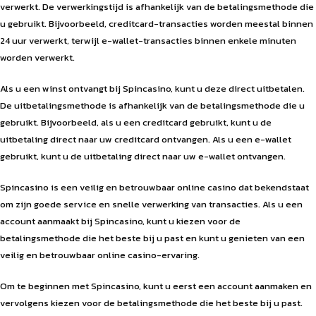
verwerkt. De verwerkingstijd is afhankelijk van de betalingsmethode die
u gebruikt. Bijvoorbeeld, creditcard-transacties worden meestal binnen
24 uur verwerkt, terwijl e-wallet-transacties binnen enkele minuten
worden verwerkt.
Als u een winst ontvangt bij Spincasino, kunt u deze direct uitbetalen.
De uitbetalingsmethode is afhankelijk van de betalingsmethode die u
gebruikt. Bijvoorbeeld, als u een creditcard gebruikt, kunt u de
uitbetaling direct naar uw creditcard ontvangen. Als u een e-wallet
gebruikt, kunt u de uitbetaling direct naar uw e-wallet ontvangen.
Spincasino is een veilig en betrouwbaar online casino dat bekendstaat
om zijn goede service en snelle verwerking van transacties. Als u een
account aanmaakt bij Spincasino, kunt u kiezen voor de
betalingsmethode die het beste bij u past en kunt u genieten van een
veilig en betrouwbaar online casino-ervaring.
Om te beginnen met Spincasino, kunt u eerst een account aanmaken en
vervolgens kiezen voor de betalingsmethode die het beste bij u past.