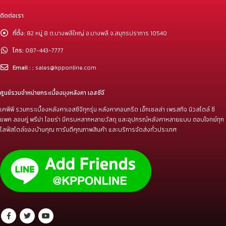
ติดต่อเรา
ที่ตั้ง:
82 หมู่ 8 ต.บางพลีใหญ่ อ.บางพลี จ.สมุทรปราการ 10540
โทร:
087-443-7777
Email : :
sales@kpponline.com
ศูนย์รวมจำหน่ายกระเบื้องมุงหลังคา เอสซีจี
เคพีพี รวมกระเบื้องหลังคาเอสซีจีทุกรุ่น หลังคาคอนกรีต เอ็กเซลล่า เพรสทีจ นิวสไตล์ ซี
แพค ลอนคู่ พรีม่า ไอยร่า มีครบหลากหลายวัสดุ และอุปกรณ์หลังคาหลายแบบ ตอบโจทย์ทุก
ไลฟ์สไตล์ของบ้านคุณ การันตีคุณภาพสินค้า และบริการจัดส่งทั่วประเทศ