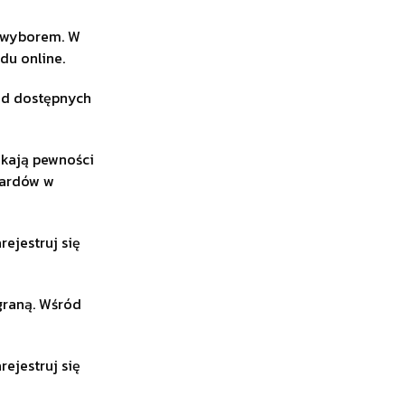
 wyborem. W
du online.
ród dostępnych
ukają pewności
dardów w
rejestruj się
graną. Wśród
rejestruj się