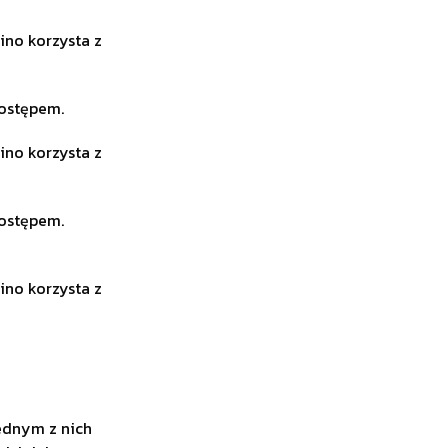
ino korzysta z
dostępem.
ino korzysta z
dostępem.
ino korzysta z
ednym z nich