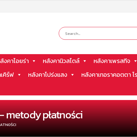
ลังคาไอยร่า
หลังคานิวสไตล์
หลังคาเพรสทีจ
าเคิร์ฟ
หลังคาโปร่งแสง
หลังคาเทอราคอตตา โร
 – metody płatności
ŁATNOŚCI