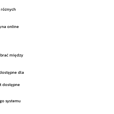
z różnych
yna online
wybrać między
 dostępne dla
st dostępne
ego systemu