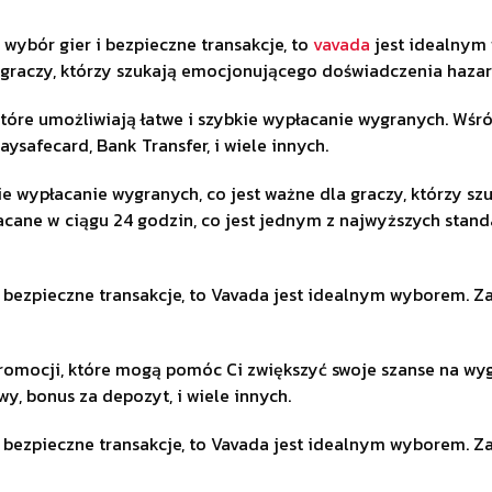
i wybór gier i bezpieczne transakcje, to
vavada
jest idealnym
 graczy, którzy szukają emocjonującego doświadczenia hazar
które umożliwiają łatwe i szybkie wypłacanie wygranych. Wś
 Paysafecard, Bank Transfer, i wiele innych.
e wypłacanie wygranych, co jest ważne dla graczy, którzy sz
acane w ciągu 24 godzin, co jest jednym z najwyższych stan
 i bezpieczne transakcje, to Vavada jest idealnym wyborem. Za
promocji, które mogą pomóc Ci zwiększyć swoje szanse na wy
, bonus za depozyt, i wiele innych.
 i bezpieczne transakcje, to Vavada jest idealnym wyborem. Za