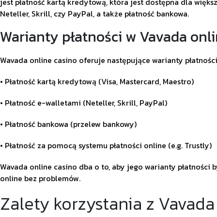
jest płatność kartą kredytową, która jest dostępna dla więks
Neteller, Skrill, czy PayPal, a także płatność bankowa.
Warianty płatności w Vavada onli
Wavada online casino oferuje następujące warianty płatności
• Płatność kartą kredytową (Visa, Mastercard, Maestro)
• Płatność e-walletami (Neteller, Skrill, PayPal)
• Płatność bankowa (przelew bankowy)
• Płatność za pomocą systemu płatności online (e.g. Trustly)
Wavada online casino dba o to, aby jego warianty płatności b
online bez problemów.
Zalety korzystania z Vavada