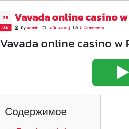
Vavada online casino w
28
มิ.ย.
By
admin
ไม่มีหมวดหมู่
0 Comments
Vavada online casino w 
▶
Содержимое