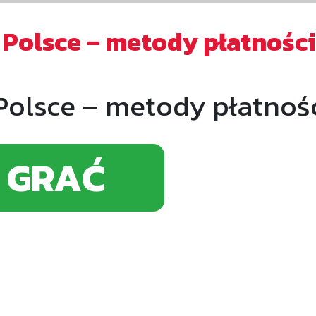
 Polsce – metody płatności
Polsce – metody płatnoś
️ GRAĆ