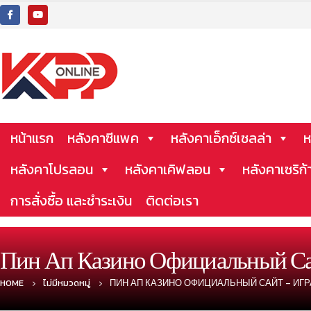
หน้าแรก
หลังคาซีแพค
หลังคาเอ็กซ์เซลล่า
ห
หลังคาโปรลอน
หลังคาเคิฟลอน
หลังคาเซริก้
การสั่งซื้อ และชำระเงิน
ติดต่อเรา
Пин Ап Казино Официальный Сай
HOME
ไม่มีหมวดหมู่
ПИН АП КАЗИНО ОФИЦИАЛЬНЫЙ САЙТ – ИГРА