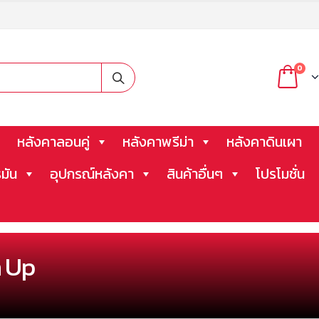
0
หลังคาลอนคู่
หลังคาพรีม่า
หลังคาดินเผา
มัน
อุปกรณ์หลังคา
สินค้าอื่นๆ
โปรโมชั่น
n Up