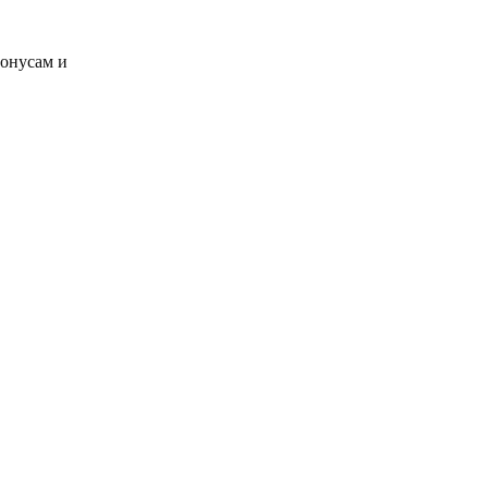
бонусам и