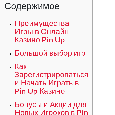
Содержимое
Преимущества
Игры в Онлайн
Казино Pin Up
Большой выбор игр
Как
Зарегистрироваться
и Начать Играть в
Pin Up Казино
Бонусы и Акции для
Новых Игроков в Pin