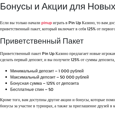
Бонусы и Акции для Новых 
Если вы только начали
pinup
играть в Pin Up Казино, то вам до
приветственный пакет, который включает в себя 125% от первог
Приветственный Пакет
Приветственный пакет Pin Up Казино предлагает новые игрокам
сделать первый депозит, и вы получите 125% от суммы депозита
Минимальный депозит – 1 000 рублей
Максимальный депозит – 50 000 рублей
Бонусная сумма – 125% от депозита
Бесплатные спин – 50
Кроме того, вам доступны другие акции и бонусы, которые помо
бонусы за участие в турнирах, а также за приглашение друзей в 