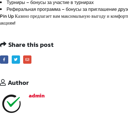
Турниры – бонусы за участие в турнирах
Реферальная программа – бонусы за приглашение друз
Pin Up Казино предлагает вам максимальную выгоду и комфортн
акциям!
Share this post
Author
admin