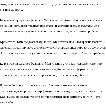
которая позволяет клиентам хранить и управлять своими ставками в удобном
для них формате.
1win также предлагает функцию “Моя история”, которая позволяет клиентам
просматривать свои предыдущие ставки и анализировать результаты. Это
помогает клиентам улучшить свои стратегии и получать больше прибыли.
Кроме того, 1win предлагает функцию “Моя статистика”, которая позволяет
клиентам просматривать статистику своих ставок и анализировать результаты.
Это помогает клиентам улучшить свои стратегии и получать больше прибыли.
1win также предлагает функцию “Моя корзина”, которая позволяет клиентам
хранить и управлять своими ставками в удобном для них формате. Это
помогает клиентам экономить время и получать больше прибыли.
В целом, 1win – это одна из лучших букмекерских контор в мире,
предлагающая широкий спектр функций и преимуществ для своих клиентов.
Если вы ищете надежную и удобную букмекерскую контору, то 1win – это
ваш выбор.