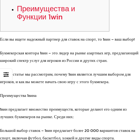
Преимущества и
Функции 1win
Если вы ищете надежный партнер для ставок на спорт, то 1вин – ваш выбор!
Букмекерская контора 1вин – это лидер на рынке азартных игр, предлагающий
широкий спектр услуг для игроков из России и других стран.
В этой статье мы рассмотрим, почему 1вин является лучшим выбором для
игроков, и как вы можете начать свою игру с этого букмекера.
Преимущества 1вина
1вин предлагает множество преимуществ, которые делают его одним из
лучших букмекеров на рынке. Среди них:
Большой выбор ставок – 1вин предлагает более 20 000 вариантов ставок на
спорт, включая футбол, баскетбол, хоккей и другие виды спорта.