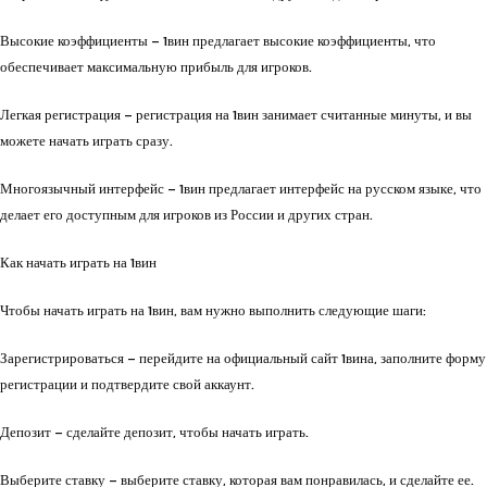
Высокие коэффициенты – 1вин предлагает высокие коэффициенты, что
обеспечивает максимальную прибыль для игроков.
Легкая регистрация – регистрация на 1вин занимает считанные минуты, и вы
можете начать играть сразу.
Многоязычный интерфейс – 1вин предлагает интерфейс на русском языке, что
делает его доступным для игроков из России и других стран.
Как начать играть на 1вин
Чтобы начать играть на 1вин, вам нужно выполнить следующие шаги:
Зарегистрироваться – перейдите на официальный сайт 1вина, заполните форму
регистрации и подтвердите свой аккаунт.
Депозит – сделайте депозит, чтобы начать играть.
Выберите ставку – выберите ставку, которая вам понравилась, и сделайте ее.