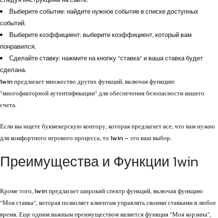
Выберите событие: найдите нужное событие в списке доступных
событий.
Выберите коэффициент: выберите коэффициент, который вам
понравился.
Сделайте ставку: нажмите на кнопку “ставка” и ваша ставка будет
сделана.
1win предлагает множество других функций, включая функцию
“многофакторной аутентификации” для обеспечения безопасности вашего
счета.
Если вы ищете букмекерскую контору, которая предлагает все, что вам нужно
для комфортного игрового процесса, то 1win – это ваш выбор.
Преимущества и Функции 1win
Кроме того, 1win предлагает широкий спектр функций, включая функцию
“Моя ставка”, которая позволяет клиентам управлять своими ставками в любое
время. Еще одним важным преимуществом является функция “Моя корзина”,