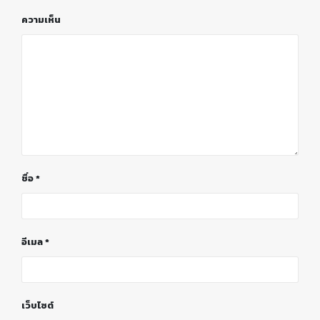
ความเห็น
ชื่อ
*
อีเมล
*
เว็บไซต์