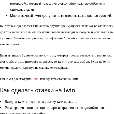
интерфейс, который позволяет легко найти нужные события и
сделать ставки.
Многоязычный: 1win доступен на многих языках, включая русский.
1win также предлагает множество других преимуществ, включая возможность
делать ставки в реальном времени, получать выгодные бонусы и использовать
функцию “многофакторной аутентификации” для обеспечения безопасности
вашего счета.
Если вы ищете букмекерскую контору, которая предлагает все, что вам нужно
для комфортного игрового процесса, то 1win – это ваш выбор. Вход на 1win
можно сделать, кликнув на ссылку 1win зеркало.
Ниже мы рассмотрим,
1 вин
как сделать ставки на 1win.
Как сделать ставки на 1win
Вход на 1win: кликните на ссылку 1win зеркало.
Регистрация: если вы еще не зарегистрированы, то сделайте это,
следуя инструкциям на сайте.