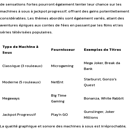
de sensations fortes pourront également tenter leur chance sur les
machines à sous à jackpot progressif, offrant des gains potentiellement
considérables. Les thèmes abordés sont également variés, allant des
aventures épiques aux contes de fées en passant par les films et les
séries télévisées populaires.
Type de Machine à
Fournisseur
Exemples de Titres
Sous
Mega Joker, Break da
Classique (3 rouleaux)
Microgaming
Bank
Starburst, Gonzo's
Moderne (5 rouleaux)
NetEnt
Quest
Big Time
Megaways
Bonanza, White Rabbit
Gaming
Gunslinger, Joker
Jackpot Progressif
Play'n GO
Millions
La qualité graphique et sonore des machines à sous est irréprochable,