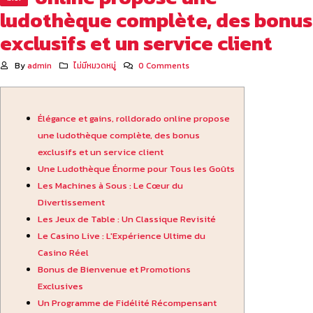
ludothèque complète, des bonus
exclusifs et un service client
By
admin
ไม่มีหมวดหมู่
0 Comments
Élégance et gains, rolldorado online propose
une ludothèque complète, des bonus
exclusifs et un service client
Une Ludothèque Énorme pour Tous les Goûts
Les Machines à Sous : Le Cœur du
Divertissement
Les Jeux de Table : Un Classique Revisité
Le Casino Live : L'Expérience Ultime du
Casino Réel
Bonus de Bienvenue et Promotions
Exclusives
Un Programme de Fidélité Récompensant