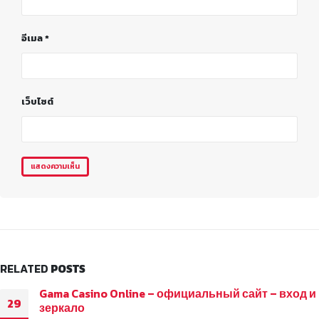
อีเมล
*
เว็บไซต์
RELATED
POSTS
Gama Casino Online – официальный сайт – вход и
29
зеркало