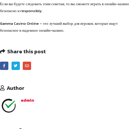
Если вы будете следовать этим советам, то вы сможете играть в онлайн-казино
безопасно и responsibly.
Gamma Casino Online – это лучший выбор для игроков, которые ищут
безопасное и надежное онлайн-казино.
Share this post
Author
admin