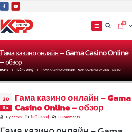
0
Гама казино онлайн – Gama Casino Online
– обзор
HOME
ไม่มีหมวดหมู่
ГАМА КАЗИНО ОНЛАЙН – GAMA CASINO ONLINE – ОБЗОР
Гама казино онлайн – Gama
20
Casino Online – обзор
มิ.ย.
By
admin
ไม่มีหมวดหมู่
0 Comments
Гама казино онлайн – Gama