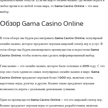
привлекательные бонусы. Если вы ищете онлайн-казино, где можно играть в
любое время и из любой точки мира, то Gama Casino Online – это ваш
выбор.
Обзор Gama Casino Online
В этом обзоре мы будем рассматривать Gama Casino Online, популярный
онлайн-казино, которое предлагает игрокам широкий спектр игр и услуг. В
этом обзоре мы будем анализировать преимущества и недостатки Gama
Casino Online, чтобы помочь вам сделать информированный выбор.
Гама казино – это онлайн-казино, которое было основано в 2019 году. С тех
пор оно стало одним из самых популярных онлайн-казино в мире. Gama
Casino Online предлагает игрокам более 1 000 игр, включая слоты,
карточные игры, рулетку и другие. Казино также предлагает игрокам
возможность играть с реальными денежными суммами.
Один из преимуществ Gama Casino Online – это его широкий спектр игр.
Казино предлагает игрокам игры от различных разработчиков, включая