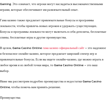
Gaming. Это означает, что игроки могут насладиться высококачественными
играми, которые обеспечивают им развлекательный опыт.
Гама казино также предлагает привлекательные бонусы и программы
лояльности, чтобы привлечь новых игроков и удержать существующих.
Бонусы и программы лояльности могут включать в себя депозиты, бесплатные
спины, бесплатные игры и другие преимущества.
В целом, Gama Casino Online
гама казино официальный сайт
– это надежное
и безопасное онлайн-казино, которое предлагает широкий спектр игр и
привлекательные бонусы. Если вы ищете онлайн-казино, где можно играть в
любое время и из любой точки мира, то Gama Casino Online – это ваш
выбор.
Ниже мы рассмотрим подробно преимущества и недостатки Gama Casino
Online, чтобы помочь вам принять решение.
Преимущества: