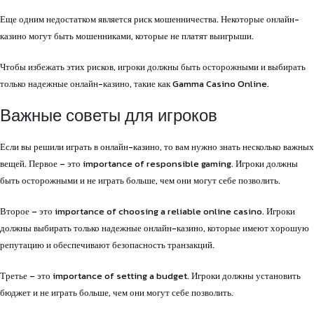
Еще одним недостатком является риск мошенничества. Некоторые онлайн-
казино могут быть мошенниками, которые не платят выигрыши.
Чтобы избежать этих рисков, игроки должны быть осторожными и выбирать
только надежные онлайн-казино, такие как Gamma Casino Online.
Важные советы для игроков
Если вы решили играть в онлайн-казино, то вам нужно знать несколько важных
вещей. Первое – это importance of responsible gaming. Игроки должны
быть осторожными и не играть больше, чем они могут себе позволить.
Второе – это importance of choosing a reliable online casino. Игроки
должны выбирать только надежные онлайн-казино, которые имеют хорошую
репутацию и обеспечивают безопасность транзакций.
Третье – это importance of setting a budget. Игроки должны установить
бюджет и не играть больше, чем они могут себе позволить.