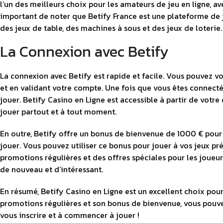
l’un des meilleurs choix pour les amateurs de jeu en ligne, av
important de noter que Betify France est une plateforme de j
des jeux de table, des machines à sous et des jeux de loterie.
La Connexion avec Betify
La connexion avec Betify est rapide et facile. Vous pouvez vo
et en validant votre compte. Une fois que vous êtes connect
jouer. Betify Casino en Ligne est accessible à partir de votre
jouer partout et à tout moment.
En outre, Betify offre un bonus de bienvenue de 1000 € pou
jouer. Vous pouvez utiliser ce bonus pour jouer à vos jeux pr
promotions régulières et des offres spéciales pour les joueur
de nouveau et d’intéressant.
En résumé, Betify Casino en Ligne est un excellent choix pour
promotions régulières et son bonus de bienvenue, vous pouvez
vous inscrire et à commencer à jouer !