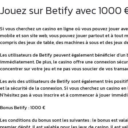
Jouez sur Betify avec 1000 
Si vous cherchez un casino en ligne où vous pouvez jouer avec
mobile et son site web, vous pouvez jouer partout et à tout 
compris des jeux de table, des machines à sous et des jeux de
Les utilisateurs de Betify peuvent également bénéficier d’u
immédiatement. De plus, le casino offre une connexion sécur
concentrer sur votre jeu et ne pas vous soucier de vos transa
Les avis des utilisateurs de Betify sont également très positifs.
et la sécurité de la connexion. Si vous cherchez un casino en 
N’hésitez pas à vous inscrire et à commencer à jouer imméd
Bonus Betify : 1000 €
Les conditions du bonus sont les suivantes : le bonus est val
premier dépôt, il est valable pour les jeux de casino, il est v