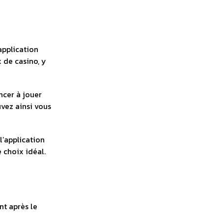
application
 de casino, y
ncer à jouer
vez ainsi vous
 l’application
 choix idéal.
nt après le