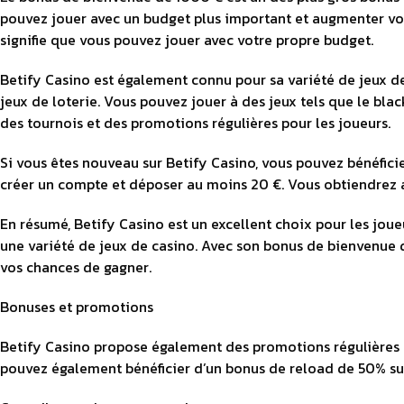
pouvez jouer avec un budget plus important et augmenter vos 
signifie que vous pouvez jouer avec votre propre budget.
Betify Casino est également connu pour sa variété de jeux de
jeux de loterie. Vous pouvez jouer à des jeux tels que le black
des tournois et des promotions régulières pour les joueurs.
Si vous êtes nouveau sur Betify Casino, vous pouvez bénéfic
créer un compte et déposer au moins 20 €. Vous obtiendrez a
En résumé, Betify Casino est un excellent choix pour les jou
une variété de jeux de casino. Avec son bonus de bienvenue
vos chances de gagner.
Bonuses et promotions
Betify Casino propose également des promotions régulières po
pouvez également bénéficier d’un bonus de reload de 50% su