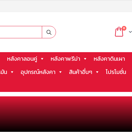
0
หลังคาลอนคู่
หลังคาพรีม่า
หลังคาดินเผา
มัน
อุปกรณ์หลังคา
สินค้าอื่นๆ
โปรโมชั่น