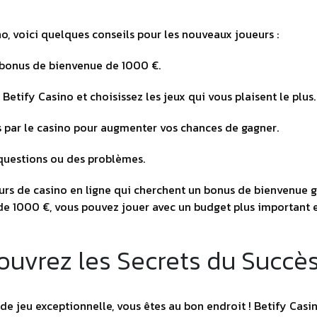
no, voici quelques conseils pour les nouveaux joueurs :
 bonus de bienvenue de 1000 €.
Betify Casino et choisissez les jeux qui vous plaisent le plus.
s par le casino pour augmenter vos chances de gagner.
s questions ou des problèmes.
eurs de casino en ligne qui cherchent un bonus de bienvenue 
 de 1000 €, vous pouvez jouer avec un budget plus important
couvrez les Secrets du Succè
de jeu exceptionnelle, vous êtes au bon endroit ! Betify Casi