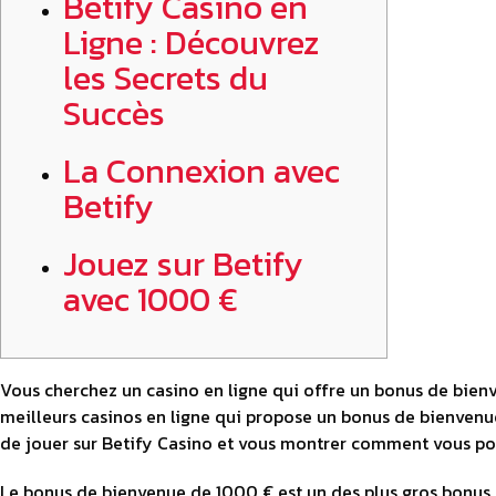
Betify Casino en
Ligne : Découvrez
les Secrets du
Succès
La Connexion avec
Betify
Jouez sur Betify
avec 1000 €
Vous cherchez un casino en ligne qui offre un bonus de bienv
meilleurs casinos en ligne qui propose un bonus de bienvenue
de jouer sur Betify Casino et vous montrer comment vous pou
Le bonus de bienvenue de 1000 € est un des plus gros bonus d