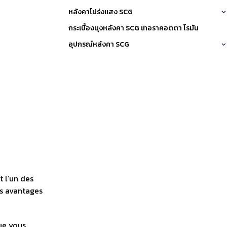
หลังคาโปร่งแสง SCG
กระเบื้องมุงหลังคา SCG เทอราคอตตา โรมัน
อุปกรณ์หลังคา SCG
 l’un des
es avantages
ue vous