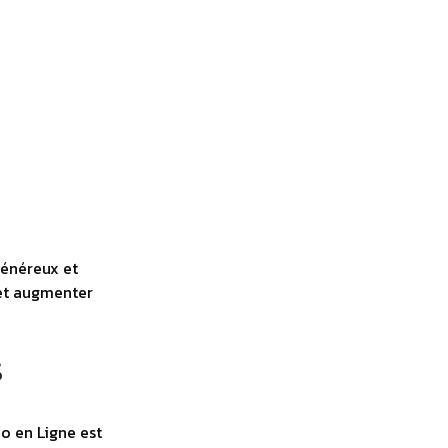
généreux et
 et augmenter
s
no en Ligne est