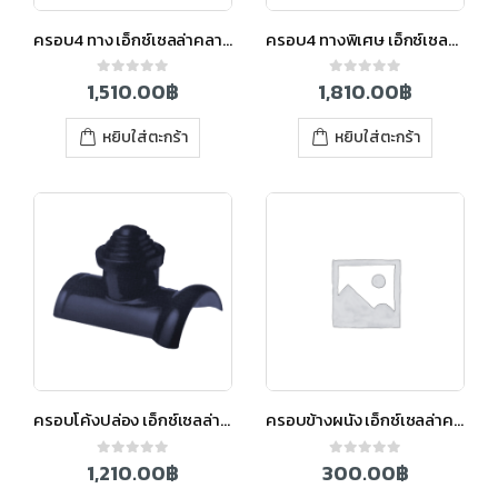
ครอบ4 ทาง เอ็กซ์เซลล่าคลาสสิค สีบลู คอร์เดีย
ครอบ4 ทางพิเศษ เอ็กซ์เซลล่าคลาสสิค สีบลู คอร์เดีย
1,510.00
฿
1,810.00
฿
0
out of 5
0
out of 5
หยิบใส่ตะกร้า
หยิบใส่ตะกร้า
ครอบโค้งปล่อง เอ็กซ์เซลล่าคลาสสิค สีบลู คอร์เดีย
ครอบข้างผนัง เอ็กซ์เซลล่าคลาสสิค สีบลู คอร์เดีย
1,210.00
฿
300.00
฿
0
out of 5
0
out of 5