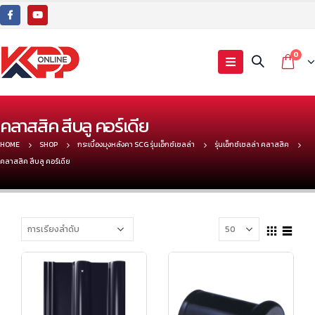
0
คลาสสิค สีบลู คอร์เดีย
HOME
SHOP
กระเบื้องมุงหลังคา SCG รุ่นเอ็กซ์เซลล่า
รุ่นเอ็กซ์เซลล่า คลาสสิค
คลาสสิค สีบลู คอร์เดีย