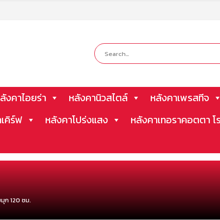
ลังคาไอยร่า
หลังคานิวสไตล์
หลังคาเพรสทีจ
าเคิร์ฟ
หลังคาโปร่งแสง
หลังคาเทอราคอตตา โร
ยมุก 120 ซม.