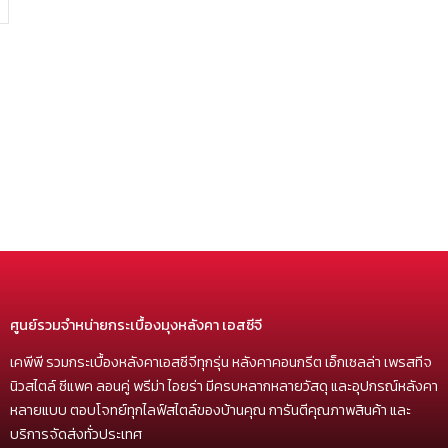
ศูนย์รวมจำหน่ายกระเบื้องมุงหลังคา เอสซีจี
เคพีพี รวมกระเบื้องหลังคาเอสซีจีทุกรุ่น หลังคาคอนกรีต เอ็กเซลล่า เพรสทีจ
นิวสไตล์ ซีแพค ลอนคู่ พรีม่า ไอยร่า มีครบหลากหลายวัสดุ และอุปกรณ์หลังคา
หลายแบบ ตอบโจทย์ทุกไลฟ์สไตล์ของบ้านคุณ การันตีคุณภาพสินค้า และ
บริการจัดส่งทั่วประเทศ