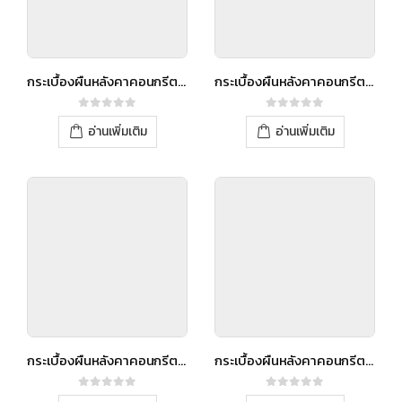
กระเบื้องผืนหลังคาคอนกรีต เอสซีจี รุ่น นิวสไตล์ โมเดิร์น สีดำแบล็คสตีล
กระเบื้องผืนหลังคาคอนกรีต เอสซีจี รุ่น นิวสไตล์ โมเดิร์น สีดำแบล็คสตีล
0
out of 5
0
out of 5
อ่านเพิ่มเติม
อ่านเพิ่มเติม
กระเบื้องผืนหลังคาคอนกรีต เอสซีจี รุ่น นิวสไตล์ โมเดิร์น สีดำแบล็คสตีล
กระเบื้องผืนหลังคาคอนกรีต เอสซีจี รุ่น นิวสไตล์ โมเดิร์น สีส้มเมเปิล
0
out of 5
0
out of 5