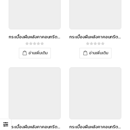
กระเบื้องผืนหลังคาคอนกรีต เอสซีจี รุ่น นิวสไตล์ โมเดิร์น สีเขียวซิลแวน
กระเบื้องผืนหลังคาคอนกรีต เอสซีจี รุ่น นิวสไตล์ โมเดิร์น สีเขียวซิลแวน
0
out of 5
0
out of 5
อ่านเพิ่มเติม
อ่านเพิ่มเติม
กระเบื้องผืนหลังคาคอนกรีต เอสซีจี รุ่น นิวสไตล์ โมเดิร์น สีเขียวซิลแวน
กระเบื้องผืนหลังคาคอนกรีต เอสซีจี รุ่น นิวสไตล์ โมเดิร์น สีแดงฟลอริด