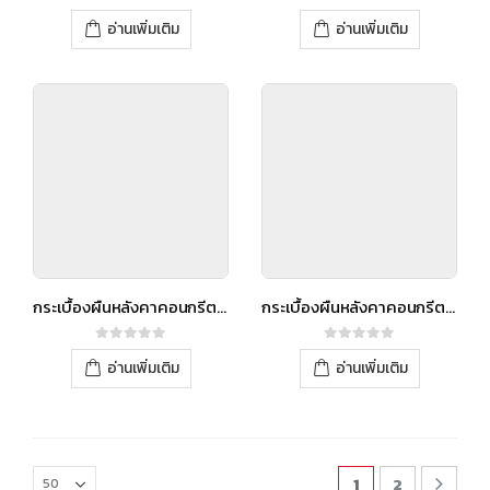
0
out of 5
0
out of 5
อ่านเพิ่มเติม
อ่านเพิ่มเติม
กระเบื้องผืนหลังคาคอนกรีต เอสซีจี รุ่นนิวสไตล์ ทิมเบอร์ สีออลเดอร์
กระเบื้องผืนหลังคาคอนกรีต เอสซีจี รุ่นนิวสไตล์ ทิมเบอร์ สีออลเดอร์
0
out of 5
0
out of 5
อ่านเพิ่มเติม
อ่านเพิ่มเติม
1
2