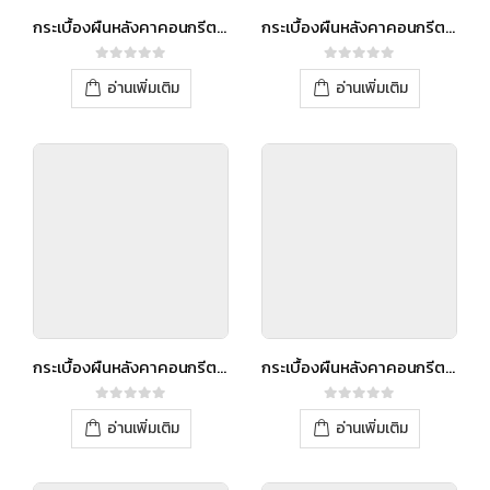
กระเบื้องผืนหลังคาคอนกรีต เอสซีจี รุ่น นิวสไตล์ โมเดิร์น เอ็กซ์ชิลด์ ฮีทบล็อค สีดาร์คบราวน์
กระเบื้องผืนหลังคาคอนกรีต เอสซีจี รุ่น นิวสไตล์ โมเดิร์น เอ็กซ์ชิลด์ ฮีทบล็อค สีบราวน์แอช
0
out of 5
0
out of 5
อ่านเพิ่มเติม
อ่านเพิ่มเติม
กระเบื้องผืนหลังคาคอนกรีต เอสซีจี รุ่น นิวสไตล์ โมเดิร์น เอ็กซ์ชิลด์ ฮีทบล็อค สีบราวน์แอช
กระเบื้องผืนหลังคาคอนกรีต เอสซีจี รุ่น นิวสไตล์ โมเดิร์น เอ็กซ์ชิลด์ ฮีทบล็อค สีบราวน์แอช
0
out of 5
0
out of 5
อ่านเพิ่มเติม
อ่านเพิ่มเติม