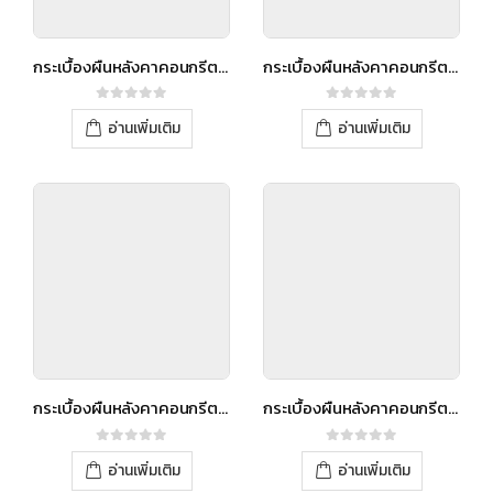
กระเบื้องผืนหลังคาคอนกรีต เอสซีจี รุ่น นิวสไตล์ โมเดิร์น เอ็กซ์ชิลด์ ฮีทบล็อค สีวูดเดนร็อก
กระเบื้องผืนหลังคาคอนกรีต เอสซีจี รุ่น นิวสไตล์ โมเดิร์น เอ็กซ์ชิลด์ ฮีทบล็อค สีเกรย์ซเลท
0
out of 5
0
out of 5
อ่านเพิ่มเติม
อ่านเพิ่มเติม
กระเบื้องผืนหลังคาคอนกรีต เอสซีจี รุ่น นิวสไตล์ โมเดิร์น เอ็กซ์ชิลด์ ฮีทบล็อค สีเกรย์ซเลท
กระเบื้องผืนหลังคาคอนกรีต เอสซีจี รุ่น นิวสไตล์ โมเดิร์น เอ็กซ์ชิลด์ ฮีทบล็อค สีเกรย์ซเลท
0
out of 5
0
out of 5
อ่านเพิ่มเติม
อ่านเพิ่มเติม