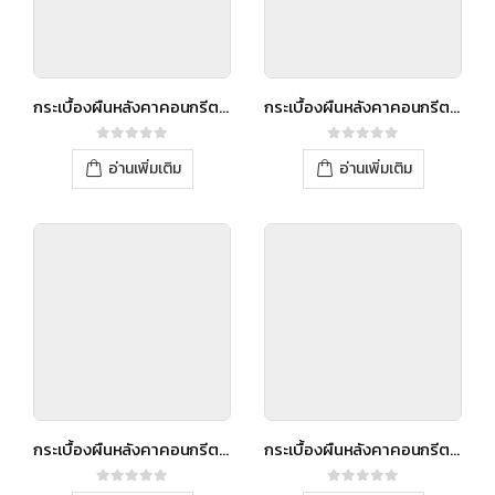
กระเบื้องผืนหลังคาคอนกรีต เอสซีจี รุ่น นิวสไตล์ โมเดิร์น เอ็กซ์ชิลด์ ฮีทบล็อค สีเทาเกรย์แกรนิต
กระเบื้องผืนหลังคาคอนกรีต เอสซีจี รุ่น นิวสไตล์ โอเรียนทอล สีบริค
0
out of 5
0
out of 5
อ่านเพิ่มเติม
อ่านเพิ่มเติม
กระเบื้องผืนหลังคาคอนกรีต เอสซีจี รุ่น นิวสไตล์ โอเรียนทอล สีบริค
กระเบื้องผืนหลังคาคอนกรีต เอสซีจี รุ่น นิวสไตล์ โอเรียนทอล สีบริค
0
out of 5
0
out of 5