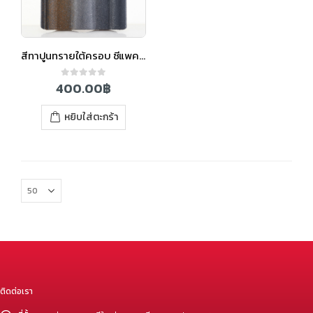
สีทาปูนทรายใต้ครอบ ซีแพค ซีซั่น สีวินเทอร์เกรย์
400.00
฿
0
out of 5
หยิบใส่ตะกร้า
ติดต่อเรา