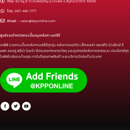
ที่ตั้ง:
82 หมู่ 8 ต.บางพลีใหญ่ อ.บางพลี จ.สมุทรปราการ 10540
โทร:
087-443-7777
Email : :
sales@kpponline.com
ศูนย์รวมจำหน่ายกระเบื้องมุงหลังคา เอสซีจี
เคพีพี รวมกระเบื้องหลังคาเอสซีจีทุกรุ่น หลังคาคอนกรีต เอ็กเซลล่า เพรสทีจ นิวสไตล์ ซี
แพค ลอนคู่ พรีม่า ไอยร่า มีครบหลากหลายวัสดุ และอุปกรณ์หลังคาหลายแบบ ตอบโจทย์ทุก
ไลฟ์สไตล์ของบ้านคุณ การันตีคุณภาพสินค้า และบริการจัดส่งทั่วประเทศ